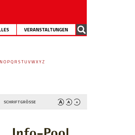
LLES
VERANSTALTUNGEN
N
O
P
Q
R
S
T
U
V
W
X
Y
Z
SCHRIFTGRÖSSE