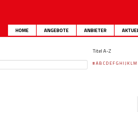
HOME
ANGEBOTE
ANBIETER
AKTUE
Titel A-Z
#
A
B
C
D
E
F
G
H
I
J
K
L
M