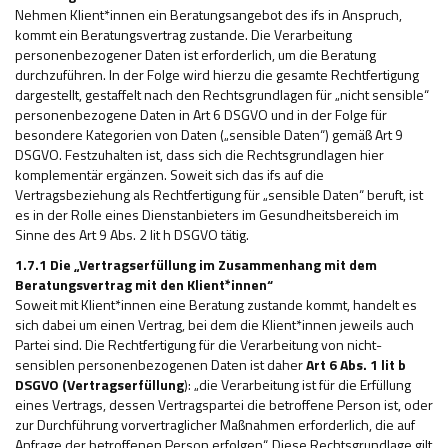
Nehmen Klient*innen ein Beratungsangebot des ifs in Anspruch,
kommt ein Beratungsvertrag zustande. Die Verarbeitung
personenbezogener Daten ist erforderlich, um die Beratung
durchzuführen. In der Folge wird hierzu die gesamte Rechtfertigung
dargestellt, gestaffelt nach den Rechtsgrundlagen für „nicht sensible“
personenbezogene Daten in Art 6 DSGVO und in der Folge für
besondere Kategorien von Daten („sensible Daten“) gemäß Art 9
DSGVO. Festzuhalten ist, dass sich die Rechtsgrundlagen hier
komplementär ergänzen. Soweit sich das ifs auf die
Vertragsbeziehung als Rechtfertigung für „sensible Daten“ beruft, ist
es in der Rolle eines Dienstanbieters im Gesundheitsbereich im
Sinne des Art 9 Abs. 2 lit h DSGVO tätig.
1.7.1 Die „Vertragserfüllung im Zusammenhang mit dem
Beratungsvertrag mit den Klient*innen“
Soweit mit Klient*innen eine Beratung zustande kommt, handelt es
sich dabei um einen Vertrag, bei dem die Klient*innen jeweils auch
Partei sind. Die Rechtfertigung für die Verarbeitung von nicht-
sensiblen personenbezogenen Daten ist daher
Art 6 Abs. 1 lit b
DSGVO (Vertragserfüllung
): „die Verarbeitung ist für die Erfüllung
eines Vertrags, dessen Vertragspartei die betroffene Person ist, oder
zur Durchführung vorvertraglicher Maßnahmen erforderlich, die auf
Anfrage der betroffenen Person erfolgen“. Diese Rechtsgrundlage gilt