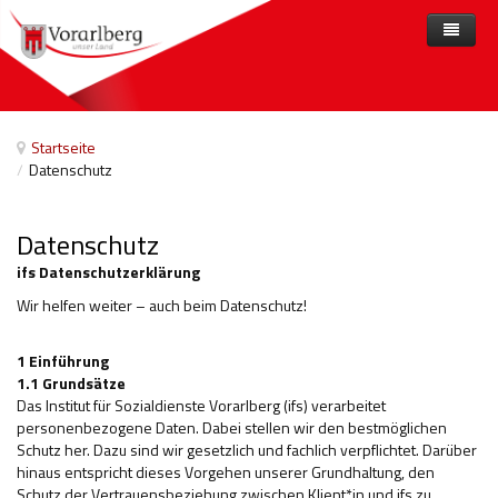
Home
Angebote
Startseite
/
Datenschutz
Anbieter
Angebote nach Themen
Aktuelles
Angebote A-Z
Arbeit und Beschäftigung
Datenschutz
Veranstaltungen
Barrierefreiheit
ifs Datenschutzerklärung
Wir helfen weiter – auch beim Datenschutz!
Beihilfen, finanzielle Unterstützungen
Freizeit
1 Einführung
1.1 Grundsätze
Gesetze und Verordnungen
Das Institut für Sozialdienste Vorarlberg (ifs) verarbeitet
personenbezogene Daten. Dabei stellen wir den bestmöglichen
Gesetzliche Vertretungen
Schutz her. Dazu sind wir gesetzlich und fachlich verpflichtet. Darüber
hinaus entspricht dieses Vorgehen unserer Grundhaltung, den
Gesundheitliche Rehabilitation
Schutz der Vertrauensbeziehung zwischen Klient*in und ifs zu