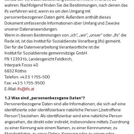
wahren. Nachfolgend finden Sie die Bestimmungen, nach denen das
Hilfsmittel und Heilbehelfe
ifs verfahren wird, wenn es um den Umgang mit
personenbezogenen Daten geht. Außerdem enthält dieses
Kindheit und Jugend
Dokument umfassende Informationen über Umfang und Zwecke
unserer Datenanwendungen.
Selbsthilfe und Selbstvertretung
Wenn in diesen Bestimmungen von „ich“, „wir“, „unser“ oder „ifs“ die
Rede ist, ist das Institut für Sozialdienste Vorarlberg (ifs) gemeint.
Pflege, Pflegende Angehörige
Der für die Datenverarbeitung Verantwortliche ist die
Institut für Sozialdienste gemeinnützige GmbH
Unterstützung, Beratung, Assistenz
FN 123931b, Landesgericht Feldkirch,
Interpark Focus 40
Wohnen
6832 Röthis
Telefon: +43 5 1755-500
Fax: +43 5 1755-9500
E-Mail:
ifs@ifs.at
1.2 Was sind „personenbezogene Daten“?
Personenbezogene Daten sind alle Informationen, die sich auf eine
identifizierte oder identifizierbare natürliche Person („betroffene
Person“) beziehen. Als identifizierbar wird eine natürliche Person
angesehen, die direkt oder indirekt, insbesondere mittels Zuordnung
zu einer Kennung wie einem Namen, zu einer Kennnummer, zu
Standortdaten, zu einer Online-Kennung oder zu einem oder