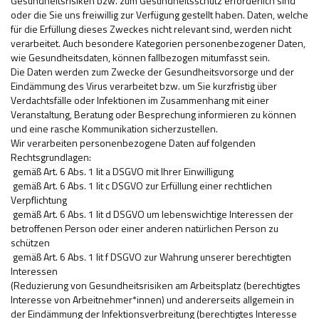
Gesundheitsrisiken bzw. zum Gesundheitsschutz erforderlich sind
oder die Sie uns freiwillig zur Verfügung gestellt haben. Daten, welche
für die Erfüllung dieses Zweckes nicht relevant sind, werden nicht
verarbeitet. Auch besondere Kategorien personenbezogener Daten,
wie Gesundheitsdaten, können fallbezogen mitumfasst sein.
Die Daten werden zum Zwecke der Gesundheitsvorsorge und der
Eindämmung des Virus verarbeitet bzw. um Sie kurzfristig über
Verdachtsfälle oder Infektionen im Zusammenhang mit einer
Veranstaltung, Beratung oder Besprechung informieren zu können
und eine rasche Kommunikation sicherzustellen.
Wir verarbeiten personenbezogene Daten auf folgenden
Rechtsgrundlagen:
­ gemäß Art. 6 Abs. 1 lit a DSGVO mit Ihrer Einwilligung
­ gemäß Art. 6 Abs. 1 lit c DSGVO zur Erfüllung einer rechtlichen
Verpflichtung
­ gemäß Art. 6 Abs. 1 lit d DSGVO um lebenswichtige Interessen der
betroffenen Person oder einer anderen natürlichen Person zu
schützen
­ gemäß Art. 6 Abs. 1 lit f DSGVO zur Wahrung unserer berechtigten
Interessen
(Reduzierung von Gesundheitsrisiken am Arbeitsplatz (berechtigtes
Interesse von Arbeitnehmer*innen) und andererseits allgemein in
der Eindämmung der Infektionsverbreitung (berechtigtes Interesse