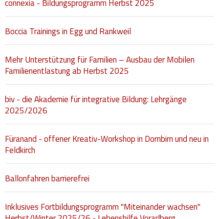
connexia - Bildungsprogramm Herbst 2025
Hilfsmittel und Heilbehelfe
Boccia Trainings in Egg und Rankweil
Kindheit und Jugend
Selbsthilfe und Selbstvertretung
Mehr Unterstützung für Familien – Ausbau der Mobilen
Familienentlastung ab Herbst 2025
Pflege, Pflegende Angehörige
Unterstützung, Beratung, Assistenz
biv - die Akademie für integrative Bildung: Lehrgänge
2025/2026
Wohnen
Füranand - offener Kreativ-Workshop in Dornbirn und neu in
Feldkirch
Ballonfahren barrierefrei
Inklusives Fortbildungsprogramm "Miteinander wachsen"
Herbst/Winter 2025/26 - Lebenshilfe Vorarlberg