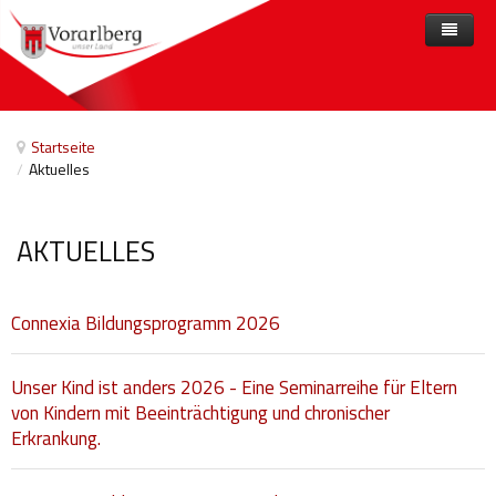
Home
Angebote
Startseite
/
Aktuelles
Anbieter
Angebote nach Themen
Aktuelles
Angebote A-Z
Arbeit und Beschäftigung
AKTUELLES
Veranstaltungen
Barrierefreiheit
Beihilfen, finanzielle Unterstützungen
Connexia Bildungsprogramm 2026
Freizeit
Unser Kind ist anders 2026 - Eine Seminarreihe für Eltern
Gesetze und Verordnungen
von Kindern mit Beeinträchtigung und chronischer
Erkrankung.
Gesetzliche Vertretungen
Gesundheitliche Rehabilitation