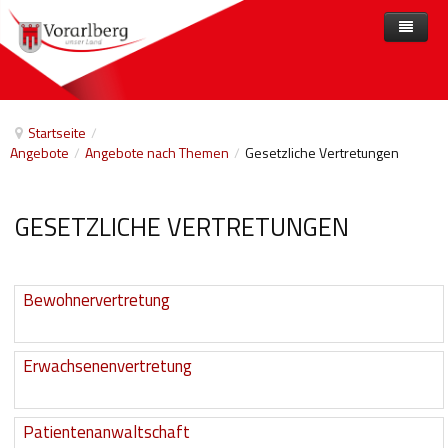
Home
Angebote
Startseite
/
Angebote
/
Angebote nach Themen
/
Gesetzliche Vertretungen
Anbieter
Angebote nach Themen
Aktuelles
Angebote A-Z
Arbeit und Beschäftigung
GESETZLICHE VERTRETUNGEN
Veranstaltungen
Barrierefreiheit
Beihilfen, finanzielle Unterstützungen
Bewohnervertretung
Freizeit
Gesetze und Verordnungen
Erwachsenenvertretung
Gesetzliche Vertretungen
Patientenanwaltschaft
Gesundheitliche Rehabilitation