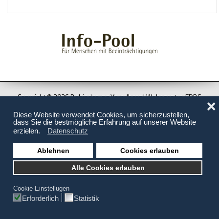
Hilfsmittel und Heilbehelfe
Kindheit und Jugend
Selbsthilfe und Selbstvertretung
Pflege, Pflegende Angehörige
Unterstützung, Beratung, Assistenz
Copyright © 2026 Behinderung Vorarlberg | Webagentur: EDBS
❌
Wohnen
Links
Newsletterarchiv
Newsletter-Anmeldung
Kontakt
Diese Website verwendet Cookies, um sicherzustellen,
Impressum
Datenschutz
Sitemap
dass Sie die bestmögliche Erfahrung auf unserer Website
erzielen.
Datenschutz
Ablehnen
Cookies erlauben
Alle Cookies erlauben
Cookie Einstellugen
Erforderlich
Statistik