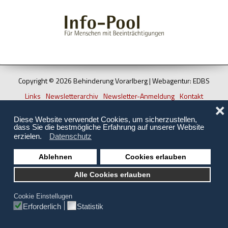
Hilfsmittel und Heilbehelfe
Kindheit und Jugend
Selbsthilfe und Selbstvertretung
Pflege, Pflegende Angehörige
Copyright © 2026 Behinderung Vorarlberg | Webagentur: EDBS
Unterstützung, Beratung, Assistenz
Links
Newsletterarchiv
Newsletter-Anmeldung
Kontakt
Impressum
Datenschutz
Sitemap
❌
Wohnen
Diese Website verwendet Cookies, um sicherzustellen,
dass Sie die bestmögliche Erfahrung auf unserer Website
erzielen.
Datenschutz
Ablehnen
Cookies erlauben
Alle Cookies erlauben
Cookie Einstellugen
Erforderlich
Statistik