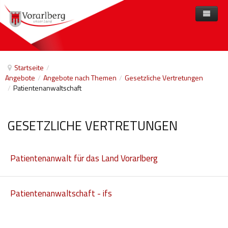
Home
Angebote
Startseite
/
Angebote
/
Angebote nach Themen
/
Gesetzliche Vertretungen
Anbieter
Angebote nach Themen
/
Patientenanwaltschaft
Aktuelles
Angebote A-Z
Arbeit und Beschäftigung
Veranstaltungen
Barrierefreiheit
GESETZLICHE VERTRETUNGEN
Beihilfen, finanzielle Unterstützungen
Patientenanwalt für das Land Vorarlberg
Freizeit
Gesetze und Verordnungen
Patientenanwaltschaft - ifs
Gesetzliche Vertretungen
Gesundheitliche Rehabilitation