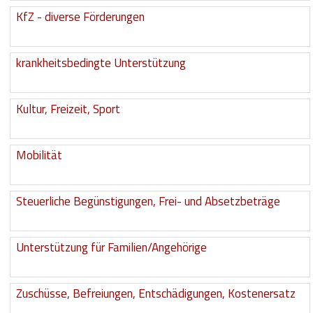
KfZ - diverse Förderungen
Hilfsmittel und Heilbehelfe
Kindheit und Jugend
krankheitsbedingte Unterstützung
Selbsthilfe und Selbstvertretung
Pflege, Pflegende Angehörige
Kultur, Freizeit, Sport
Unterstützung, Beratung, Assistenz
Mobilität
Wohnen
Steuerliche Begünstigungen, Frei- und Absetzbeträge
Unterstützung für Familien/Angehörige
Zuschüsse, Befreiungen, Entschädigungen, Kostenersatz