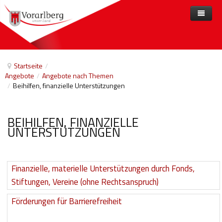
Home
Angebote
Startseite
/
Angebote
/
Angebote nach Themen
Anbieter
Angebote nach Themen
/
Beihilfen, finanzielle Unterstützungen
Aktuelles
Angebote A-Z
Arbeit und Beschäftigung
Veranstaltungen
Barrierefreiheit
BEIHILFEN, FINANZIELLE
UNTERSTÜTZUNGEN
Beihilfen, finanzielle Unterstützungen
Freizeit
Finanzielle, materielle Unterstützungen durch Fonds,
Gesetze und Verordnungen
Stiftungen, Vereine (ohne Rechtsanspruch)
Gesetzliche Vertretungen
Förderungen für Barrierefreiheit
Gesundheitliche Rehabilitation