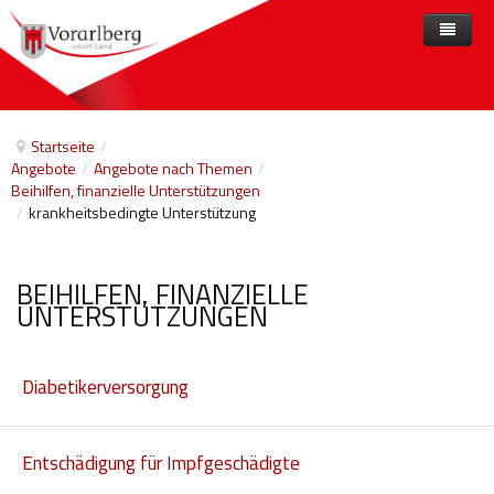
Home
Angebote
Startseite
/
Angebote
/
Angebote nach Themen
/
Anbieter
Angebote nach Themen
Beihilfen, finanzielle Unterstützungen
/
krankheitsbedingte Unterstützung
Aktuelles
Angebote A-Z
Arbeit und Beschäftigung
Veranstaltungen
Barrierefreiheit
BEIHILFEN, FINANZIELLE
Beihilfen, finanzielle Unterstützungen
UNTERSTÜTZUNGEN
Freizeit
Diabetikerversorgung
Gesetze und Verordnungen
Gesetzliche Vertretungen
Entschädigung für Impfgeschädigte
Gesundheitliche Rehabilitation