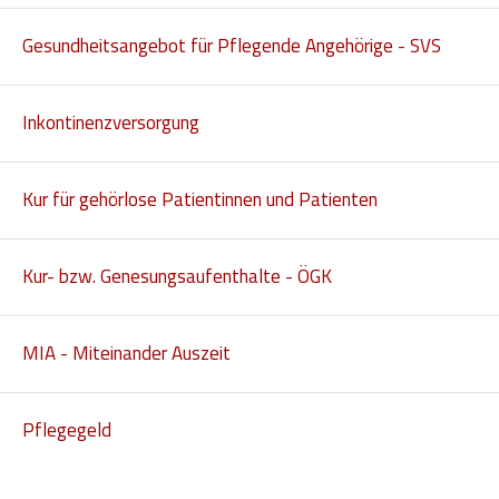
Hilfsmittel und Heilbehelfe
Gesundheitsangebot für Pflegende Angehörige - SVS
Kindheit und Jugend
Selbsthilfe und Selbstvertretung
Inkontinenzversorgung
Pflege, Pflegende Angehörige
Kur für gehörlose Patientinnen und Patienten
Unterstützung, Beratung, Assistenz
Wohnen
Kur- bzw. Genesungsaufenthalte - ÖGK
MIA - Miteinander Auszeit
Pflegegeld