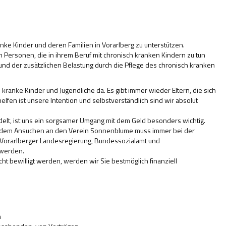
nke Kinder und deren Familien in Vorarlberg zu unterstützen.
Personen, die in ihrem Beruf mit chronisch kranken Kindern zu tun
nd der zusätzlichen Belastung durch die Pflege des chronisch kranken
h kranke Kinder und Jugendliche da. Es gibt immer wieder Eltern, die sich
lfen ist unsere Intention und selbstverständlich sind wir absolut
lt, ist uns ein sorgsamer Umgang mit dem Geld besonders wichtig.
n vor dem Ansuchen an den Verein Sonnenblume muss immer bei der
 Vorarlberger Landesregierung, Bundessozialamt und
 werden.
cht bewilligt werden, werden wir Sie bestmöglich finanziell
n