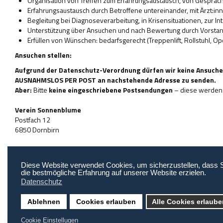
Organisation von Treffen zum Erfahrungsaustausch, von Gesprä
Erfahrungsaustausch durch Betroffene untereinander, mit Ärzt:in
Begleitung bei Diagnoseverarbeitung, in Krisensituationen, zur In
Unterstützung über Ansuchen und nach Bewertung durch Vorstand
Erfüllen von Wünschen: bedarfsgerecht (Treppenlift, Rollstuhl, 
Ansuchen stellen:
Aufgrund der Datenschutz-Verordnung dürfen wir keine Ansuchen
AUSNAHMSLOS PER POST an nachstehende Adresse zu senden.
Aber:
Bitte
keine eingeschriebene Postsendungen
– diese werden n
Verein Sonnenblume
Postfach 12
6850 Dornbirn
Diese Website verwendet Cookies, um sicherzustellen, dass 
Suchbegriffe
Angebote
Elternselbsthilfegruppen Elternverein
Fon
die bestmögliche Erfahrung auf unserer Website erzielen.
Datenschutz
Ablehnen
Cookies erlauben
Alle Cookies erlaub
Cookie Einstellugen