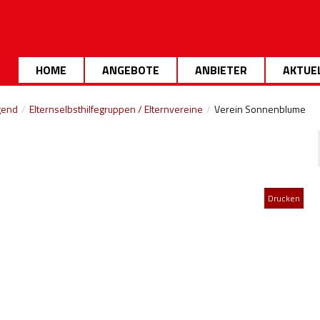
HOME
ANGEBOTE
ANBIETER
AKTUE
gend
/
Elternselbsthilfegruppen / Elternvereine
/
Verein Sonnenblume
Drucken