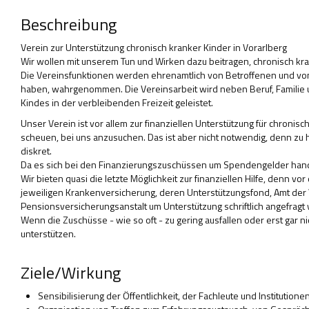
Beschreibung
Verein zur Unterstützung chronisch kranker Kinder in Vorarlberg
Wir wollen mit unserem Tun und Wirken dazu beitragen, chronisch kra
Die Vereinsfunktionen werden ehrenamtlich von Betroffenen und von 
haben, wahrgenommen. Die Vereinsarbeit wird neben Beruf, Familie u
Kindes in der verbleibenden Freizeit geleistet.
Unser Verein ist vor allem zur finanziellen Unterstützung für chronisc
scheuen, bei uns anzusuchen. Das ist aber nicht notwendig, denn zu he
diskret.
Da es sich bei den Finanzierungszuschüssen um Spendengelder hande
Wir bieten quasi die letzte Möglichkeit zur finanziellen Hilfe, den
jeweiligen Krankenversicherung, deren Unterstützungsfond, Amt der
Pensionsversicherungsanstalt um Unterstützung schriftlich angefragt
Wenn die Zuschüsse - wie so oft - zu gering ausfallen oder erst gar ni
unterstützen.
Ziele/Wirkung
Sensibilisierung der Öffentlichkeit, der Fachleute und Institutione