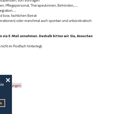
chsabenden, von Vorträgen
nen, Pflegepersonal, Therapeut:innen, Behörden,….
tegration….
 bzw. fachlichen Beirat
Operationen) oder manchmal auch spontan und unbürokratisch
 via E-Mail annehmen. Deshalb bitten wir Sie, Ansuchen
icht im Postfach hinterlegt.
❌
Sie
ds Stiftungen
en