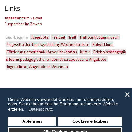
Links
Tageszentrum Zäwas
Suppenbar im Zäwas
Suchbegriffe
Angebote
Freizeit
Treff
Treffpunkt Stammtisch
Tagesstruktur Tagesgestaltung Wochenstruktur
Entwicklung
(Förderung emotional/körperlich/sozial)
Kultur
Erlebnispädagogik
Erlebnispädagogische, erlebnistherapeutische Angebote
Jugendliche, Angebote in Vereinen
❌
Diese Website verwendet Cookies, um sicherzustellen,
dass Sie die bestmögliche Erfahrung auf unserer Website
erzielen.
Datenschutz
Ablehnen
Cookies erlauben
Copyright © 2026 Behinderung Vorarlberg | Webagentur: EDBS
Alle Cookies erlauben