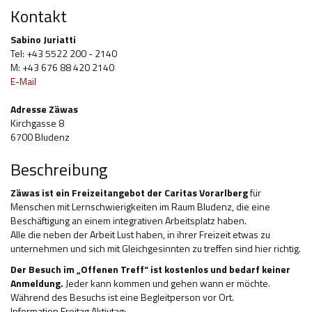
Kontakt
Hilfsmittel und Heilbehelfe
Sabino Juriatti
Kindheit und Jugend
Tel: +43 5522 200 - 2140
M: +43 676 88 420 2140
Selbsthilfe und Selbstvertretung
E-Mail
Pflege, Pflegende Angehörige
Adresse Zäwas
Kirchgasse 8
Unterstützung, Beratung, Assistenz
6700 Bludenz
Wohnen
Beschreibung
Zäwas ist ein Freizeitangebot der Caritas Vorarlberg
für
Menschen mit Lernschwierigkeiten im Raum Bludenz, die eine
Beschäftigung an einem integrativen Arbeitsplatz haben.
Alle die neben der Arbeit Lust haben, in ihrer Freizeit etwas zu
unternehmen und sich mit Gleichgesinnten zu treffen sind hier richtig.
Der Besuch im „Offenen Treff“ ist kostenlos und bedarf keiner
Anmeldung.
Jeder kann kommen und gehen wann er möchte.
Während des Besuchs ist eine Begleitperson vor Ort.
Information Freitag Aktivtag: