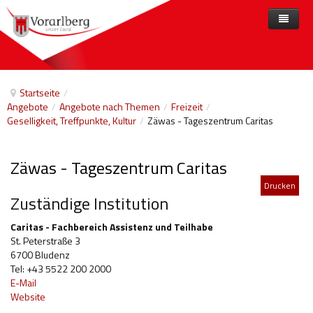
Home
Angebote
Startseite
/
Angebote
/
Angebote nach Themen
/
Freizeit
/
Anbieter
Angebote nach Themen
Geselligkeit, Treffpunkte, Kultur
/
Zäwas - Tageszentrum Caritas
Aktuelles
Angebote A-Z
Arbeit und Beschäftigung
Zäwas - Tageszentrum Caritas
Veranstaltungen
Barrierefreiheit
Drucken
Beihilfen, finanzielle Unterstützungen
Zuständige Institution
Freizeit
Caritas - Fachbereich Assistenz und Teilhabe
St. Peterstraße 3
Gesetze und Verordnungen
6700 Bludenz
Tel: +43 5522 200 2000
Gesetzliche Vertretungen
E-Mail
Website
Gesundheitliche Rehabilitation