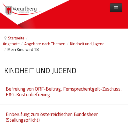
Home
Angebote
Startseite
/
Angebote
/
Angebote nach Themen
/
Kindheit und Jugend
Anbieter
Angebote nach Themen
/
Mein Kind wird 18
Aktuelles
Angebote A-Z
Arbeit und Beschäftigung
Veranstaltungen
Barrierefreiheit
KINDHEIT UND JUGEND
Beihilfen, finanzielle Unterstützungen
Befreiung von ORF-Beitrag, Fernsprechentgelt-Zuschuss,
Freizeit
EAG-Kostenbefreiung
Gesetze und Verordnungen
Gesetzliche Vertretungen
Einberufung zum österreichischen Bundesheer
(Stellungspflicht)
Gesundheitliche Rehabilitation