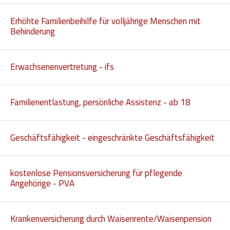
Hilfsmittel und Heilbehelfe
Erhöhte Familienbeihilfe für volljährige Menschen mit
Behinderung
Kindheit und Jugend
Selbsthilfe und Selbstvertretung
Erwachsenenvertretung - ifs
Pflege, Pflegende Angehörige
Unterstützung, Beratung, Assistenz
Familienentlastung, persönliche Assistenz - ab 18
Wohnen
Geschäftsfähigkeit - eingeschränkte Geschäftsfähigkeit
kostenlose Pensionsversicherung für pflegende
Angehörige - PVA
Krankenversicherung durch Waisenrente/Waisenpension