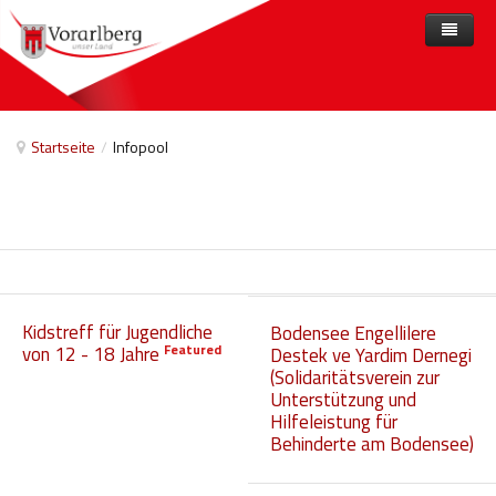
Home
Angebote
Startseite
/
Infopool
Anbieter
Angebote nach Themen
Aktuelles
Angebote A-Z
Arbeit und Beschäftigung
Veranstaltungen
Barrierefreiheit
Beihilfen, finanzielle Unterstützungen
Kidstreff für Jugendliche
Bodensee Engellilere
Freizeit
Featured
von 12 - 18 Jahre
Destek ve Yardim Dernegi
(Solidaritätsverein zur
Gesetze und Verordnungen
Unterstützung und
Hilfeleistung für
Gesetzliche Vertretungen
Behinderte am Bodensee)
Gesundheitliche Rehabilitation