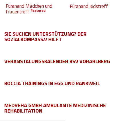
Füranand Mädchen und
Füranand Kidstreff
Hilfsmittel und Heilbehelfe
Featured
Frauentreff
Kindheit und Jugend
Selbsthilfe und Selbstvertretung
SIE SUCHEN UNTERSTÜTZUNG? DER
SOZIALKOMPASS.V HILFT
Pflege, Pflegende Angehörige
Unterstützung, Beratung, Assistenz
VERANSTALUNGSKALENDER BSV VORARLBERG
Wohnen
BOCCIA TRAININGS IN EGG UND RANKWEIL
MEDREHA GMBH AMBULANTE MEDIZINISCHE
REHABILITATION