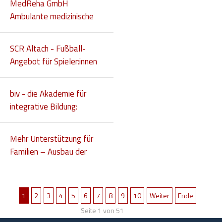
MedReha GmbH
Ambulante medizinische
Rehabilitation
SCR Altach - Fußball-
Angebot für Spieler:innen
mit Beeinträchtigung
biv - die Akademie für
integrative Bildung:
Lehrgänge 2025/2026
Mehr Unterstützung für
Familien – Ausbau der
Mobilen
Familienentlastung ab
Herbst 2025
1
2
3
4
5
6
7
8
9
10
Weiter
Ende
Seite 1 von 51