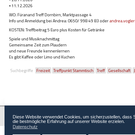
⦁ 11.12.2026
WO: Füranand Treff Dornbirn, Marktpassage 4
Info und Anmeldung bei Andrea: 0650/ 998 49 83 oder
andrea.vogle
KOSTEN: Treffbeitrag 5 Euro plus Kosten für Getränke
Spiele und Musiknachmittag
Gemeinsame Zeit zum Plaudern
und neue Freunde kennenlernen
Es gibt Kaffee oder Limo und Kuchen
Suchbegriffe
Freizeit
Treffpunkt Stammtisch
Treff
Gesellschaft
Copyright © 2026 Behinderung Vorarlberg | Webagentur: EDBS
Diese Website verwendet Cookies, um sicherzustellen, dass 
die bestmögliche Erfahrung auf unserer Website erzielen.
Datenschutz