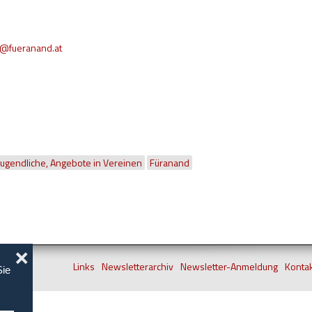
r@fueranand.at
Jugendliche, Angebote in Vereinen
Füranand
❌
Links
Newsletterarchiv
Newsletter-Anmeldung
Konta
Sie