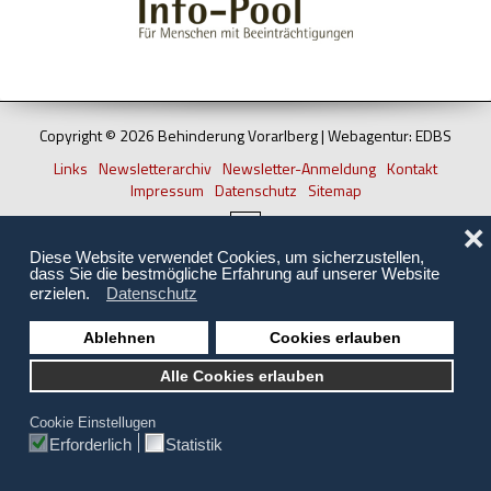
Hilfsmittel und Heilbehelfe
Kindheit und Jugend
Selbsthilfe und Selbstvertretung
Copyright © 2026 Behinderung Vorarlberg | Webagentur: EDBS
Pflege, Pflegende Angehörige
Links
Newsletterarchiv
Newsletter-Anmeldung
Kontakt
Impressum
Datenschutz
Sitemap
Unterstützung, Beratung, Assistenz
❌
Wohnen
Diese Website verwendet Cookies, um sicherzustellen,
dass Sie die bestmögliche Erfahrung auf unserer Website
erzielen.
Datenschutz
Ablehnen
Cookies erlauben
Alle Cookies erlauben
Cookie Einstellugen
Erforderlich
Statistik