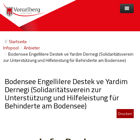
Home
Angebote
Startseite
/
Infopool
/
Anbieter
Anbieter
Angebote nach Themen
/
Bodensee Engellilere Destek ve Yardim Dernegi (Solidaritätsverein
zur Unterstützung und Hilfeleistung für Behinderte am Bodensee)
Aktuelles
Angebote A-Z
Arbeit und Beschäftigung
Veranstaltungen
Barrierefreiheit
Bodensee Engellilere Destek ve Yardim
Beihilfen, finanzielle Unterstützungen
Dernegi (Solidaritätsverein zur
Unterstützung und Hilfeleistung für
Freizeit
Behinderte am Bodensee)
Gesetze und Verordnungen
Drucken
Gesetzliche Vertretungen
Gesundheitliche Rehabilitation