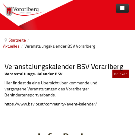
Home
Angebote
Startseite
/
Aktuelles
/
Veranstalungskalender BSV Vorarlberg
Anbieter
Angebote nach Themen
Aktuelles
Angebote A-Z
Arbeit und Beschäftigung
Veranstalungskalender BSV Vorarlberg
Veranstaltungen
Barrierefreiheit
Veranstaltungs-Kalender BSV
Drucken
Hier findest du eine Übersicht über kommende und
Beihilfen, finanzielle Unterstützungen
vergangene Veranstaltungen des Vorarlberger
Behindertensportverbands.
Freizeit
https://www.bsv.or.at/community/event-kalender/
Gesetze und Verordnungen
Gesetzliche Vertretungen
Gesundheitliche Rehabilitation