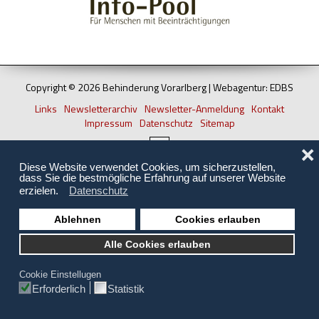
Hilfsmittel und Heilbehelfe
Kindheit und Jugend
Selbsthilfe und Selbstvertretung
Copyright © 2026 Behinderung Vorarlberg | Webagentur: EDBS
Pflege, Pflegende Angehörige
Links
Newsletterarchiv
Newsletter-Anmeldung
Kontakt
Impressum
Datenschutz
Sitemap
Unterstützung, Beratung, Assistenz
❌
Wohnen
Diese Website verwendet Cookies, um sicherzustellen,
dass Sie die bestmögliche Erfahrung auf unserer Website
erzielen.
Datenschutz
Ablehnen
Cookies erlauben
Alle Cookies erlauben
Cookie Einstellugen
Erforderlich
Statistik