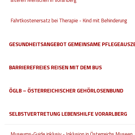
älteren Menschen in Vorarlberg
Fahrtkostenersatz bei Therapie - Kind mit Behinderung
GESUNDHEITSANGEBOT GEMEINSAME PFLEGEAUSZEI
BARRIEREFREIES REISEN MIT DEM BUS
ÖGLB – ÖSTERREICHISCHER GEHÖRLOSENBUND
SELBSTVERTRETUNG LEBENSHILFE VORARLBERG
Museums-Guide inklusiv - Inklusion in Österreichs Museen