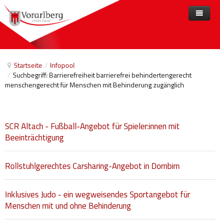
Home
Angebote
Startseite
/
Infopool
/
Suchbegriff: Barrierefreiheit barrierefrei behindertengerecht
Anbieter
Angebote nach Themen
menschengerecht für Menschen mit Behinderung zugänglich
Aktuelles
Angebote A-Z
Arbeit und Beschäftigung
Veranstaltungen
Barrierefreiheit
SCR Altach - Fußball-Angebot für Spieler:innen mit
Beihilfen, finanzielle Unterstützungen
Beeinträchtigung
Freizeit
Rollstuhlgerechtes Carsharing-Angebot in Dornbirn
Gesetze und Verordnungen
Inklusives Judo - ein wegweisendes Sportangebot für
Gesetzliche Vertretungen
Menschen mit und ohne Behinderung
Gesundheitliche Rehabilitation