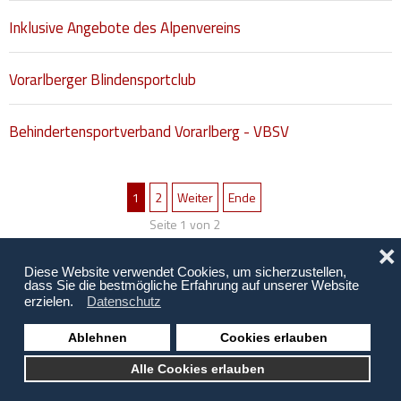
Inklusive Angebote des Alpenvereins
Vorarlberger Blindensportclub
Behindertensportverband Vorarlberg - VBSV
1
2
Weiter
Ende
Seite 1 von 2
❌
Diese Website verwendet Cookies, um sicherzustellen,
dass Sie die bestmögliche Erfahrung auf unserer Website
erzielen.
Datenschutz
Ablehnen
Cookies erlauben
Copyright © 2026 Behinderung Vorarlberg | Webagentur: EDBS
Alle Cookies erlauben
Links
Newsletterarchiv
Newsletter-Anmeldung
Kontakt