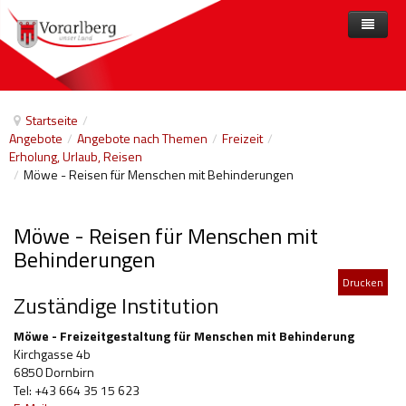
Home
Angebote
Startseite
/
Angebote
/
Angebote nach Themen
/
Freizeit
/
Anbieter
Angebote nach Themen
Erholung, Urlaub, Reisen
/
Möwe - Reisen für Menschen mit Behinderungen
Aktuelles
Angebote A-Z
Arbeit und Beschäftigung
Veranstaltungen
Barrierefreiheit
Möwe - Reisen für Menschen mit
Beihilfen, finanzielle Unterstützungen
Behinderungen
Drucken
Freizeit
Zuständige Institution
Gesetze und Verordnungen
Möwe - Freizeitgestaltung für Menschen mit Behinderung
Kirchgasse 4b
Gesetzliche Vertretungen
6850 Dornbirn
Tel: +43 664 35 15 623
Gesundheitliche Rehabilitation