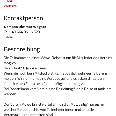
E-Mail
Website
Hilfsmittel und Heilbehelfe
Kontaktperson
Kindheit und Jugend
Obmann Dietmar Wagner
Selbsthilfe und Selbstvertretung
Tel: +43 664 35 15 623
E-Mail
Pflege, Pflegende Angehörige
Beschreibung
Unterstützung, Beratung, Assistenz
Die Teilnahme an einer Möwe-Reise ist nur für Mitglieder des Vereins
Wohnen
möglich.
Du solltest 18 Jahre alt sein.
Wenn du noch kein Mitglied bist, kannst du dich sehr gerne bei uns
melden. Wir nehmen deine Adresse auf und schicken dir ab dann
jährlich einen Zahlschein für den Mitgliedsbeitrag zu.
Bei Bedarf kann vom Verein eine Begleitung für die Reise organisiert
werden.
Der Verein Möwe bringt vierteljährlich die „Möwezitig“ heraus, in
welcher Reiseberichte von Teilnehmer:innen und aktuelle
Veranstaltungen enthalten sind.