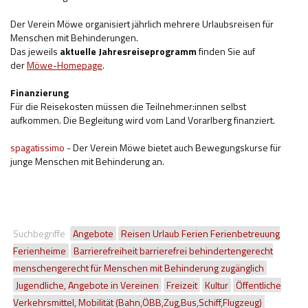
Der Verein Möwe organisiert jährlich mehrere Urlaubsreisen für
Menschen mit Behinderungen.
Das jeweils
aktuelle Jahresreiseprogramm
finden Sie auf
der
Möwe-Homepage
.
Finanzierung
Für die Reisekosten müssen die Teilnehmer:innen selbst
aufkommen. Die Begleitung wird vom Land Vorarlberg finanziert.
spagatissimo
- Der Verein Möwe bietet auch Bewegungskurse für
junge Menschen mit Behinderung an.
Suchbegriffe
Angebote
Reisen Urlaub Ferien Ferienbetreuung
Ferienheime
Barrierefreiheit barrierefrei behindertengerecht
menschengerecht für Menschen mit Behinderung zugänglich
Jugendliche, Angebote in Vereinen
Freizeit
Kultur
Öffentliche
Verkehrsmittel, Mobilität (Bahn,ÖBB,Zug,Bus,Schiff,Flugzeug)