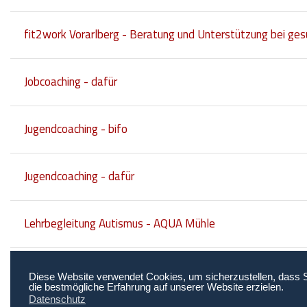
fit2work Vorarlberg - Beratung und Unterstützung bei ge
Jobcoaching - dafür
Jugendcoaching - bifo
Jugendcoaching - dafür
Lehrbegleitung Autismus - AQUA Mühle
Netzwerk Berufliche Assistenz NEBA
Diese Website verwendet Cookies, um sicherzustellen, dass 
die bestmögliche Erfahrung auf unserer Website erzielen.
Datenschutz