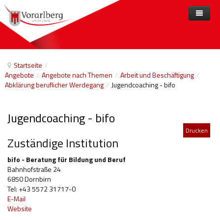
Home
Angebote
Startseite
/
Angebote
/
Angebote nach Themen
/
Arbeit und Beschäftigung
/
Anbieter
Angebote nach Themen
Abklärung beruflicher Werdegang
/
Jugendcoaching - bifo
Aktuelles
Angebote A-Z
Arbeit und Beschäftigung
Jugendcoaching - bifo
Veranstaltungen
Barrierefreiheit
Drucken
Beihilfen, finanzielle Unterstützungen
Zuständige Institution
Freizeit
bifo - Beratung für Bildung und Beruf
Bahnhofstraße 24
Gesetze und Verordnungen
6850 Dornbirn
Tel: +43 5572 31717-0
Gesetzliche Vertretungen
E-Mail
Website
Gesundheitliche Rehabilitation