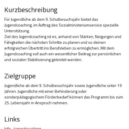
Kurzbeschreibung
Hilfsmittel und Heilbehelfe
Für Jugendliche ab dem 9. Schulbesuchsjahr bietet das
Kindheit und Jugend
Jugendcoaching, im Auftrag des Sozialministeriumservice spezielle
Unterstützung.
Selbsthilfe und Selbstvertretung
Ziel des Jugendcoaching ist es, anhand von Stärken, Neigungen und
Fähigkeiten die nächsten Schritte zu planen und so deinen
Pflege, Pflegende Angehörige
erfolgreichen Übertritt ins Berufsleben zu ermöglichen. Mit dem
Jugendcoaching soll auch ein wesentlicher Beitrag zur persönlichen
Unterstützung, Beratung, Assistenz
und sozialen Stabilisierung geleistet werden.
Wohnen
Zielgruppe
Jugendliche ab dem 9. Schulbesuchsjahr sowie Jugendliche unter 19
Jahren. Jugendliche mit einer Behinderung oder
sonderpädagogischem Förderbedarf können das Programm bis zum
25. Lebensjahr in Anspruch nehmen.
Links
bifo -Jugendcoaching