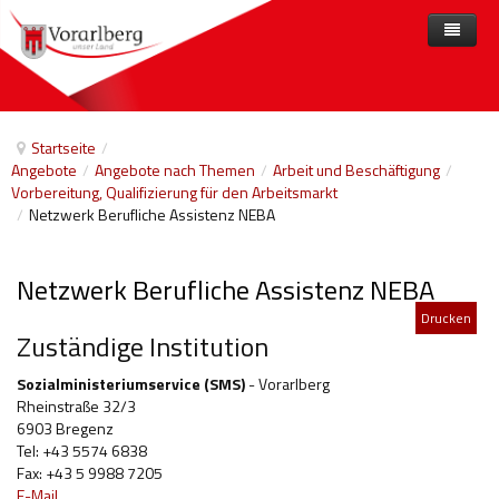
Home
Angebote
Startseite
/
Angebote
/
Angebote nach Themen
/
Arbeit und Beschäftigung
/
Anbieter
Angebote nach Themen
Vorbereitung, Qualifizierung für den Arbeitsmarkt
/
Netzwerk Berufliche Assistenz NEBA
Aktuelles
Angebote A-Z
Arbeit und Beschäftigung
Veranstaltungen
Barrierefreiheit
Netzwerk Berufliche Assistenz NEBA
Beihilfen, finanzielle Unterstützungen
Drucken
Zuständige Institution
Freizeit
Sozialministeriumservice (SMS)
- Vorarlberg
Gesetze und Verordnungen
Rheinstraße 32/3
6903 Bregenz
Gesetzliche Vertretungen
Tel: +43 5574 6838
Fax: +43 5 9988 7205
Gesundheitliche Rehabilitation
E-Mail