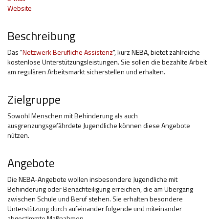
Website
Hilfsmittel und Heilbehelfe
Beschreibung
Kindheit und Jugend
Das "
Selbsthilfe und Selbstvertretung
Netzwerk Berufliche Assistenz
", kurz NEBA, bietet zahlreiche
kostenlose Unterstützungsleistungen. Sie sollen die bezahlte Arbeit
am regulären Arbeitsmarkt sicherstellen und erhalten.
Pflege, Pflegende Angehörige
Unterstützung, Beratung, Assistenz
Zielgruppe
Wohnen
Sowohl Menschen mit Behinderung als auch
ausgrenzungsgefährdete Jugendliche können diese Angebote
nützen.
Angebote
Die NEBA-Angebote wollen insbesondere Jugendliche mit
Behinderung oder Benachteiligung erreichen, die am Übergang
zwischen Schule und Beruf stehen. Sie erhalten besondere
Unterstützung durch aufeinander folgende und miteinander
abgestimmte Maßnahmen.