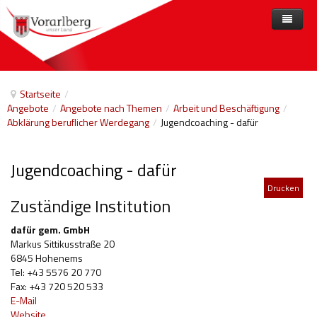
Home
Angebote
Startseite
/
Angebote
/
Angebote nach Themen
/
Arbeit und Beschäftigung
/
Anbieter
Angebote nach Themen
Abklärung beruflicher Werdegang
/
Jugendcoaching - dafür
Aktuelles
Angebote A-Z
Arbeit und Beschäftigung
Jugendcoaching - dafür
Veranstaltungen
Barrierefreiheit
Drucken
Beihilfen, finanzielle Unterstützungen
Zuständige Institution
Freizeit
dafür gem. GmbH
Markus Sittikusstraße 20
Gesetze und Verordnungen
6845 Hohenems
Tel: +43 5576 20 770
Gesetzliche Vertretungen
Fax: +43 720 520 533
E-Mail
Gesundheitliche Rehabilitation
Website