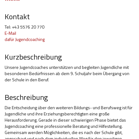
Hilfsmittel und Heilbehelfe
Kontakt
Kindheit und Jugend
Tel: +43 5576 20 770
E-Mail
Selbsthilfe und Selbstvertretung
dafür Jugendcoaching
Pflege, Pflegende Angehörige
Kurzbeschreibung
Unterstützung, Beratung, Assistenz
Unsere Jugendcoaches unterstützen und begleiten Jugendliche mit
Wohnen
besonderen Bedürfnissen ab dem 9. Schuljahr beim Übergang von
der Schule in den Beruf.
Beschreibung
Die Entscheidung über den weiteren Bildungs- und Berufsweg ist für
Jugendliche und ihre Erziehungsberechtigten eine große
Herausforderung. Gerade in dieser schwierigen Phase bietet das
Jugendcoaching eine professionelle Beratung und Hilfestellung.
Gemeinsam werden Möglichkeiten, die es nach der Schule gibt,
angeschaut und nach dem individuellen Weg für den jeweiligen