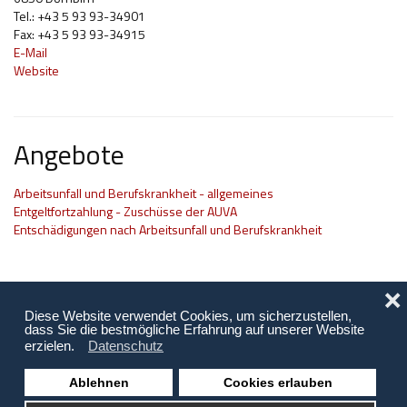
Tel.: +43 5 93 93-34901
Hilfsmittel und Heilbehelfe
Fax: +43 5 93 93-34915
E-Mail
Kindheit und Jugend
Website
Selbsthilfe und Selbstvertretung
Pflege, Pflegende Angehörige
Angebote
Unterstützung, Beratung, Assistenz
Arbeitsunfall und Berufskrankheit - allgemeines
Wohnen
Entgeltfortzahlung - Zuschüsse der AUVA
Entschädigungen nach Arbeitsunfall und Berufskrankheit
❌
Diese Website verwendet Cookies, um sicherzustellen,
dass Sie die bestmögliche Erfahrung auf unserer Website
erzielen.
Datenschutz
Ablehnen
Cookies erlauben