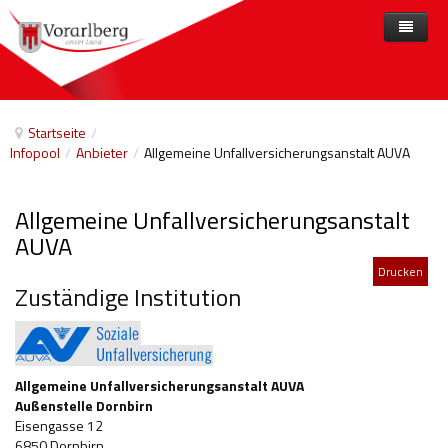
Home
Angebote
Startseite
/
Infopool
/
Anbieter
/
Allgemeine Unfallversicherungsanstalt AUVA
Anbieter
Angebote nach Themen
Aktuelles
Angebote A-Z
Arbeit und Beschäftigung
Allgemeine Unfallversicherungsanstalt
Veranstaltungen
Barrierefreiheit
AUVA
Drucken
Beihilfen, finanzielle Unterstützungen
Zuständige Institution
Freizeit
Gesetze und Verordnungen
Allgemeine Unfallversicherungsanstalt AUVA
Gesetzliche Vertretungen
Außenstelle Dornbirn
Eisengasse 12
Gesundheitliche Rehabilitation
6850 Dornbirn