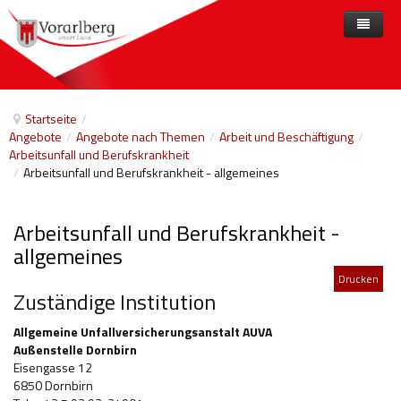
Home
Angebote
Startseite
/
Angebote
/
Angebote nach Themen
/
Arbeit und Beschäftigung
/
Anbieter
Angebote nach Themen
Arbeitsunfall und Berufskrankheit
/
Arbeitsunfall und Berufskrankheit - allgemeines
Aktuelles
Angebote A-Z
Arbeit und Beschäftigung
Veranstaltungen
Barrierefreiheit
Arbeitsunfall und Berufskrankheit -
Beihilfen, finanzielle Unterstützungen
allgemeines
Drucken
Freizeit
Zuständige Institution
Gesetze und Verordnungen
Allgemeine Unfallversicherungsanstalt AUVA
Außenstelle Dornbirn
Gesetzliche Vertretungen
Eisengasse 12
6850 Dornbirn
Gesundheitliche Rehabilitation