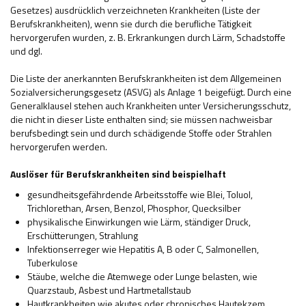
Gesetzes) ausdrücklich verzeichneten Krankheiten (Liste der
Berufskrankheiten), wenn sie durch die berufliche Tätigkeit
hervorgerufen wurden, z. B. Erkrankungen durch Lärm, Schadstoffe
und dgl.
Die Liste der anerkannten Berufskrankheiten ist dem Allgemeinen
Sozialversicherungsgesetz (ASVG) als Anlage 1 beigefügt. Durch eine
Generalklausel stehen auch Krankheiten unter Versicherungsschutz,
die nicht in dieser Liste enthalten sind; sie müssen nachweisbar
berufsbedingt sein und durch schädigende Stoffe oder Strahlen
hervorgerufen werden.
Auslöser für Berufskrankheiten sind beispielhaft
gesundheitsgefährdende Arbeitsstoffe wie Blei, Toluol,
Trichlorethan, Arsen, Benzol, Phosphor, Quecksilber
physikalische Einwirkungen wie Lärm, ständiger Druck,
Erschütterungen, Strahlung
Infektionserreger wie Hepatitis A, B oder C, Salmonellen,
Tuberkulose
Stäube, welche die Atemwege oder Lunge belasten, wie
Quarzstaub, Asbest und Hartmetallstaub
Hautkrankheiten wie akutes oder chronisches Hautekzem