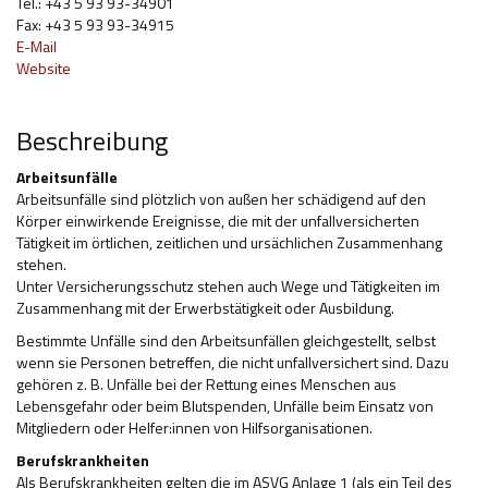
Tel.: +43 5 93 93-34901
Fax: +43 5 93 93-34915
Hilfsmittel und Heilbehelfe
E-Mail
Website
Kindheit und Jugend
Selbsthilfe und Selbstvertretung
Beschreibung
Pflege, Pflegende Angehörige
Arbeitsunfälle
Arbeitsunfälle sind plötzlich von außen her schädigend auf den
Unterstützung, Beratung, Assistenz
Körper einwirkende Ereignisse, die mit der unfallversicherten
Tätigkeit im örtlichen, zeitlichen und ursächlichen Zusammenhang
Wohnen
stehen.
Unter Versicherungsschutz stehen auch Wege und Tätigkeiten im
Zusammenhang mit der Erwerbstätigkeit oder Ausbildung.
Bestimmte Unfälle sind den Arbeitsunfällen gleichgestellt, selbst
wenn sie Personen betreffen, die nicht unfallversichert sind. Dazu
gehören z. B. Unfälle bei der Rettung eines Menschen aus
Lebensgefahr oder beim Blutspenden, Unfälle beim Einsatz von
Mitgliedern oder Helfer:innen von Hilfsorganisationen.
Berufskrankheiten
Als Berufskrankheiten gelten die im ASVG Anlage 1 (als ein Teil des