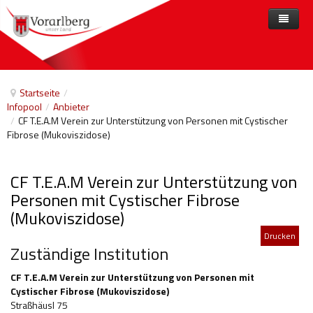
Home
Angebote
Startseite
/
Infopool
/
Anbieter
Anbieter
Angebote nach Themen
/
CF T.E.A.M Verein zur Unterstützung von Personen mit Cystischer
Fibrose (Mukoviszidose)
Aktuelles
Angebote A-Z
Arbeit und Beschäftigung
Veranstaltungen
Barrierefreiheit
CF T.E.A.M Verein zur Unterstützung von
Beihilfen, finanzielle Unterstützungen
Personen mit Cystischer Fibrose
(Mukoviszidose)
Freizeit
Drucken
Gesetze und Verordnungen
Zuständige Institution
Gesetzliche Vertretungen
CF T.E.A.M Verein zur Unterstützung von Personen mit
Cystischer Fibrose (Mukoviszidose)
Gesundheitliche Rehabilitation
Straßhäusl 75