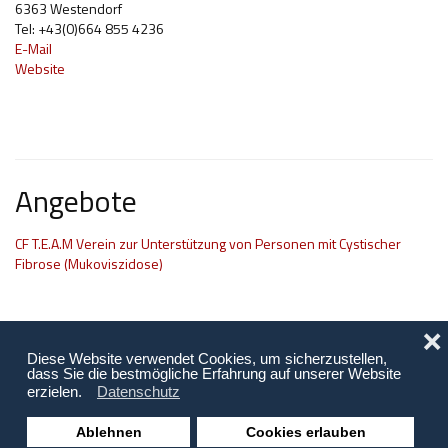
6363 Westendorf
Hilfsmittel und Heilbehelfe
Tel: +43(0)664 855 4236
E-Mail
Kindheit und Jugend
Website
Selbsthilfe und Selbstvertretung
Pflege, Pflegende Angehörige
Unterstützung, Beratung, Assistenz
Angebote
Wohnen
CF T.E.A.M Verein zur Unterstützung von Personen mit Cystischer
Fibrose (Mukoviszidose)
❌
Diese Website verwendet Cookies, um sicherzustellen,
dass Sie die bestmögliche Erfahrung auf unserer Website
erzielen.
Datenschutz
Ablehnen
Cookies erlauben