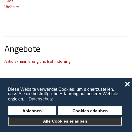
E-Mail
Website
Hilfsmittel und Heilbehelfe
Kindheit und Jugend
Selbsthilfe und Selbstvertretung
Pflege, Pflegende Angehörige
Angebote
Unterstützung, Beratung, Assistenz
Antidiskriminierung und Behinderung
Wohnen
❌
Diese Website verwendet Cookies, um sicherzustellen,
dass Sie die bestmögliche Erfahrung auf unserer Website
erzielen.
Datenschutz
Ablehnen
Cookies erlauben
Copyright © 2026 Behinderung Vorarlberg | Webagentur: EDBS
Alle Cookies erlauben
Links
Newsletterarchiv
Newsletter-Anmeldung
Kontakt