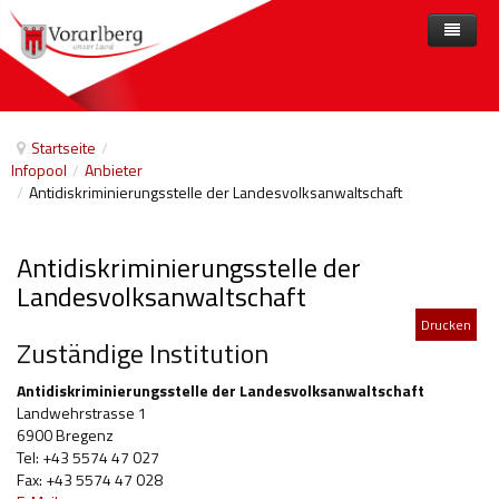
Home
Angebote
Startseite
/
Infopool
/
Anbieter
Anbieter
Angebote nach Themen
/
Antidiskriminierungsstelle der Landesvolksanwaltschaft
Aktuelles
Angebote A-Z
Arbeit und Beschäftigung
Antidiskriminierungsstelle der
Veranstaltungen
Barrierefreiheit
Landesvolksanwaltschaft
Beihilfen, finanzielle Unterstützungen
Drucken
Zuständige Institution
Freizeit
Antidiskriminierungsstelle der Landesvolksanwaltschaft
Gesetze und Verordnungen
Landwehrstrasse 1
6900 Bregenz
Gesetzliche Vertretungen
Tel: +43 5574 47 027
Fax: +43 5574 47 028
Gesundheitliche Rehabilitation