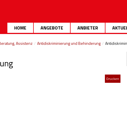
HOME
ANGEBOTE
ANBIETER
AKTUE
Beratung, Assistenz
/
Antidiskriminierung und Behinderung
/
Antidiskrimi
rung
Drucken