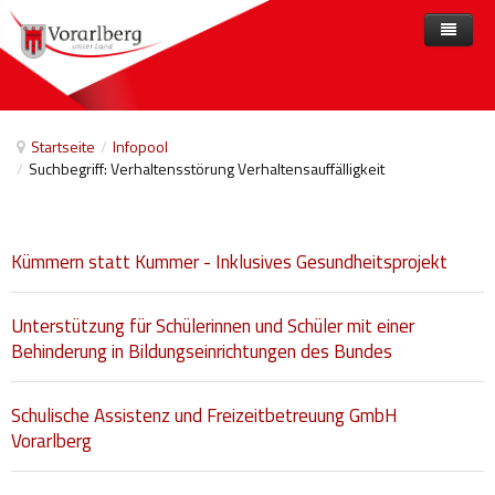
Home
Angebote
Startseite
/
Infopool
/
Suchbegriff: Verhaltensstörung Verhaltensauffälligkeit
Anbieter
Angebote nach Themen
Aktuelles
Angebote A-Z
Arbeit und Beschäftigung
Kümmern statt Kummer - Inklusives Gesundheitsprojekt
Veranstaltungen
Barrierefreiheit
Beihilfen, finanzielle Unterstützungen
Unterstützung für Schülerinnen und Schüler mit einer
Freizeit
Behinderung in Bildungseinrichtungen des Bundes
Gesetze und Verordnungen
Schulische Assistenz und Freizeitbetreuung GmbH
Gesetzliche Vertretungen
Vorarlberg
Gesundheitliche Rehabilitation