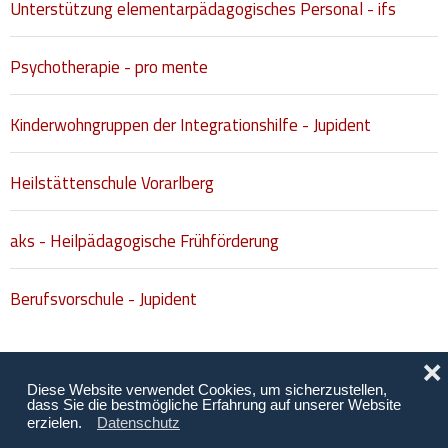
Unterstützung elementarpädagogisches Personal - ifs
Hilfsmittel und Heilbehelfe
Psychotherapie - pro mente
Kindheit und Jugend
Selbsthilfe und Selbstvertretung
Kinderwohngruppen der Integrationshilfe - Jupident
Pflege, Pflegende Angehörige
Heilstättenschule Vorarlberg
Unterstützung, Beratung, Assistenz
Wohnen
aks - Heilpädagogische Frühförderung
Berufsvorschule - Jupident
❌
Diese Website verwendet Cookies, um sicherzustellen,
dass Sie die bestmögliche Erfahrung auf unserer Website
erzielen.
Datenschutz