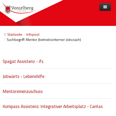
Home
Angebote
Startseite
/
Infopool
/
Suchbegriff: Mentor (betriebsinterner Jobcoach)
Anbieter
Angebote nach Themen
Aktuelles
Angebote A-Z
Arbeit und Beschäftigung
Spagat Assistenz - ifs
Veranstaltungen
Barrierefreiheit
Beihilfen, finanzielle Unterstützungen
Jobwärts - Lebenshilfe
Freizeit
Mentor:innenzuschuss
Gesetze und Verordnungen
Gesetzliche Vertretungen
Kompass Assistenz: Integrativer Arbeitsplatz - Caritas
Gesundheitliche Rehabilitation