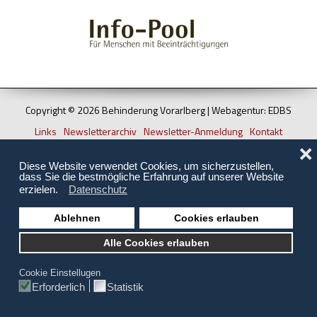
Hilfsmittel und Heilbehelfe
Kindheit und Jugend
Selbsthilfe und Selbstvertretung
Pflege, Pflegende Angehörige
Copyright © 2026 Behinderung Vorarlberg | Webagentur: EDBS
Links
Newsletterarchiv
Newsletter-Anmeldung
Kontakt
Unterstützung, Beratung, Assistenz
Impressum
Datenschutz
Sitemap
❌
Wohnen
Diese Website verwendet Cookies, um sicherzustellen,
dass Sie die bestmögliche Erfahrung auf unserer Website
erzielen.
Datenschutz
Ablehnen
Cookies erlauben
Alle Cookies erlauben
Cookie Einstellugen
Erforderlich
Statistik