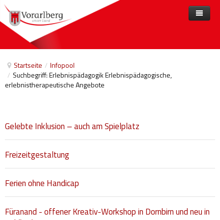
Home
Angebote
Startseite
/
Infopool
/
Suchbegriff: Erlebnispädagogik Erlebnispädagogische,
Anbieter
Angebote nach Themen
erlebnistherapeutische Angebote
Aktuelles
Angebote A-Z
Arbeit und Beschäftigung
Veranstaltungen
Barrierefreiheit
Gelebte Inklusion – auch am Spielplatz
Beihilfen, finanzielle Unterstützungen
Freizeitgestaltung
Freizeit
Gesetze und Verordnungen
Ferien ohne Handicap
Gesetzliche Vertretungen
Füranand - offener Kreativ-Workshop in Dornbirn und neu in
Gesundheitliche Rehabilitation