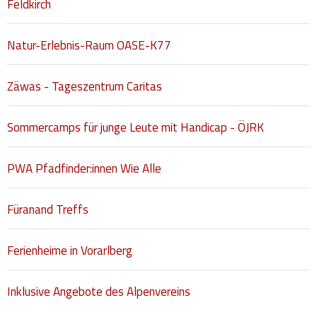
Feldkirch
Hilfsmittel und Heilbehelfe
Natur-Erlebnis-Raum OASE-K77
Kindheit und Jugend
Selbsthilfe und Selbstvertretung
Zäwas - Tageszentrum Caritas
Pflege, Pflegende Angehörige
Sommercamps für junge Leute mit Handicap - ÖJRK
Unterstützung, Beratung, Assistenz
Wohnen
PWA Pfadfinder:innen Wie Alle
Füranand Treffs
Ferienheime in Vorarlberg
Inklusive Angebote des Alpenvereins