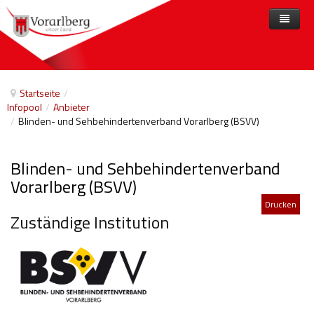
Home
Angebote
Startseite
/
Infopool
/
Anbieter
Anbieter
Angebote nach Themen
/
Blinden- und Sehbehindertenverband Vorarlberg (BSVV)
Aktuelles
Angebote A-Z
Arbeit und Beschäftigung
Blinden- und Sehbehindertenverband
Veranstaltungen
Barrierefreiheit
Vorarlberg (BSVV)
Beihilfen, finanzielle Unterstützungen
Drucken
Zuständige Institution
Freizeit
Gesetze und Verordnungen
Gesetzliche Vertretungen
Gesundheitliche Rehabilitation