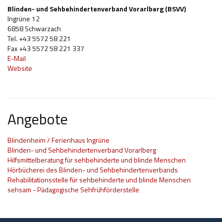
Blinden- und Sehbehindertenverband Vorarlberg (BSVV)
Hilfsmittel und Heilbehelfe
Ingrüne 12
6858 Schwarzach
Kindheit und Jugend
Tel. +43 5572 58 221
Fax +43 5572 58 221 337
Selbsthilfe und Selbstvertretung
E-Mail
Website
Pflege, Pflegende Angehörige
Unterstützung, Beratung, Assistenz
Wohnen
Angebote
Blindenheim / Ferienhaus Ingrüne
Blinden- und Sehbehindertenverband Vorarlberg
Hilfsmittelberatung für sehbehinderte und blinde Menschen
Hörbücherei des Blinden- und Sehbehindertenverbands
Rehabilitationsstelle für sehbehinderte und blinde Menschen
sehsam - Pädagogische Sehfrühförderstelle