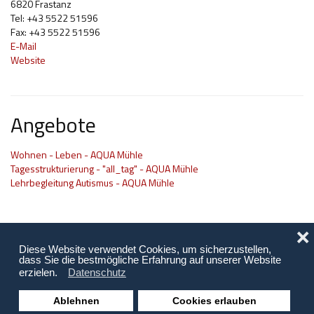
6820 Frastanz
Tel: +43 5522 51596
Hilfsmittel und Heilbehelfe
Fax: +43 5522 51596
E-Mail
Kindheit und Jugend
Website
Selbsthilfe und Selbstvertretung
Pflege, Pflegende Angehörige
Angebote
Unterstützung, Beratung, Assistenz
Wohnen - Leben - AQUA Mühle
Wohnen
Tagesstrukturierung - "all_tag" - AQUA Mühle
Lehrbegleitung Autismus - AQUA Mühle
❌
Diese Website verwendet Cookies, um sicherzustellen,
dass Sie die bestmögliche Erfahrung auf unserer Website
erzielen.
Datenschutz
Ablehnen
Cookies erlauben