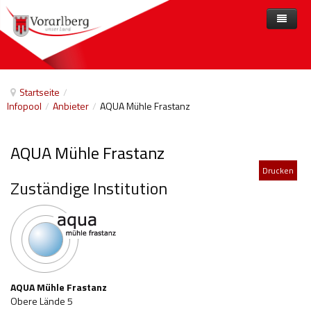
Home
Angebote
Startseite
/
Infopool
/
Anbieter
/
AQUA Mühle Frastanz
Anbieter
Angebote nach Themen
Aktuelles
Angebote A-Z
Arbeit und Beschäftigung
AQUA Mühle Frastanz
Veranstaltungen
Barrierefreiheit
Drucken
Zuständige Institution
Beihilfen, finanzielle Unterstützungen
Freizeit
Gesetze und Verordnungen
Gesetzliche Vertretungen
AQUA Mühle Frastanz
Obere Lände 5
Gesundheitliche Rehabilitation