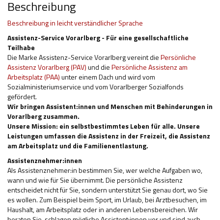
Beschreibung
Hilfsmittel und Heilbehelfe
Beschreibung in leicht verständlicher Sprache
Kindheit und Jugend
Assistenz-Service Vorarlberg - Für eine gesellschaftliche
Teilhabe
Selbsthilfe und Selbstvertretung
Die Marke Assistenz-Service Vorarlberg vereint die
Persönliche
Assistenz Vorarlberg (PAV)
und die
Persönliche Assistenz am
Pflege, Pflegende Angehörige
Arbeitsplatz (PAA)
unter einem Dach und wird vom
Sozialministeriumservice und vom Vorarlberger Sozialfonds
Unterstützung, Beratung, Assistenz
gefördert.
Wir bringen Assistent:innen und Menschen mit Behinderungen in
Wohnen
Vorarlberg zusammen.
Unsere Mission: ein selbstbestimmtes Leben für alle. Unsere
Leistungen umfassen die Assistenz in der Freizeit, die Assistenz
am Arbeitsplatz und die Familienentlastung.
Assistenznehmer:innen
Als Assistenznehmer:in bestimmen Sie, wer welche Aufgaben wo,
wann und wie für Sie übernimmt. Die persönliche Assistenz
entscheidet nicht für Sie, sondern unterstützt Sie genau dort, wo Sie
es wollen. Zum Beispiel beim Sport, im Urlaub, bei Arztbesuchen, im
Haushalt, am Arbeitsplatz oder in anderen Lebensbereichen. Wir
beraten Sie, schlagen mögliche Assistent:innen vor und sind auch