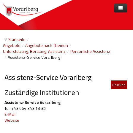
Home
Angebote
Startseite
/
Angebote
/
Angebote nach Themen
/
Anbieter
Angebote nach Themen
Unterstützung, Beratung, Assistenz
/
Persönliche Assistenz
/
Assistenz-Service Vorarlberg
Aktuelles
Angebote A-Z
Arbeit und Beschäftigung
Veranstaltungen
Barrierefreiheit
Assistenz-Service Vorarlberg
Beihilfen, finanzielle Unterstützungen
Drucken
Zuständige Institutionen
Freizeit
Assistenz-Service Vorarlberg
Gesetze und Verordnungen
Tel: +43 664 343 13 35
E-Mail
Gesetzliche Vertretungen
Website
Gesundheitliche Rehabilitation