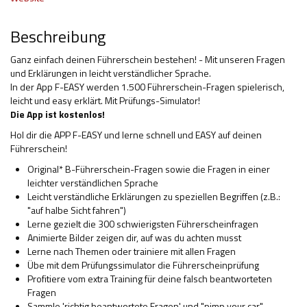
Hilfsmittel und Heilbehelfe
Beschreibung
Kindheit und Jugend
Ganz einfach deinen Führerschein bestehen! - Mit unseren Fragen
und Erklärungen in leicht verständlicher Sprache.
Selbsthilfe und Selbstvertretung
In der App F-EASY werden 1.500 Führerschein-Fragen spielerisch,
leicht und easy erklärt. Mit Prüfungs-Simulator!
Pflege, Pflegende Angehörige
Die App ist kostenlos!
Unterstützung, Beratung, Assistenz
Hol dir die APP F-EASY und lerne schnell und EASY auf deinen
Führerschein!
Wohnen
Original* B-Führerschein-Fragen sowie die Fragen in einer
leichter verständlichen Sprache
Leicht verständliche Erklärungen zu speziellen Begriffen (z.B.:
"auf halbe Sicht fahren")
Lerne gezielt die 300 schwierigsten Führerscheinfragen
Animierte Bilder zeigen dir, auf was du achten musst
Lerne nach Themen oder trainiere mit allen Fragen
Übe mit dem Prüfungssimulator die Führerscheinprüfung
Profitiere vom extra Training für deine falsch beantworteten
Fragen
Sammle 'richtig beantwortete Fragen' und "pimp your car"