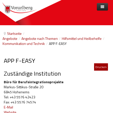
Home
Angebote
Startseite
/
Angebote
/
Angebote nach Themen
/
Hilfsmittel und Heilbehelfe
/
Anbieter
Angebote nach Themen
Kommunikation und Technik
/
APP F-EASY
Aktuelles
Angebote A-Z
Arbeit und Beschäftigung
APP F-EASY
Veranstaltungen
Barrierefreiheit
Drucken
Beihilfen, finanzielle Unterstützungen
Zuständige Institution
Freizeit
Büro für Berufsintegrationsprojekte
Markus-Sittikus-Straße 20
Gesetze und Verordnungen
6845 Hohenems
Tel: +43 5576 42423
Gesetzliche Vertretungen
Fax: +43 5576 74574
E-Mail
Gesundheitliche Rehabilitation
Website