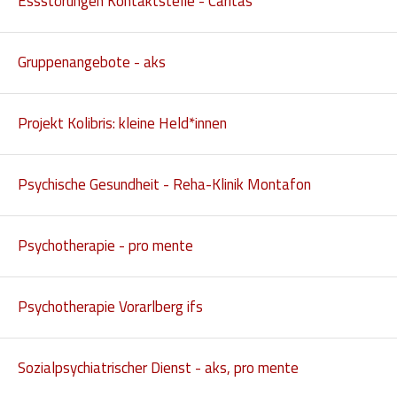
Essstörungen Kontaktstelle - Caritas
Hilfsmittel und Heilbehelfe
Kindheit und Jugend
Gruppenangebote - aks
Selbsthilfe und Selbstvertretung
Projekt Kolibris: kleine Held*innen
Pflege, Pflegende Angehörige
Unterstützung, Beratung, Assistenz
Psychische Gesundheit - Reha-Klinik Montafon
Wohnen
Psychotherapie - pro mente
Psychotherapie Vorarlberg ifs
Sozialpsychiatrischer Dienst - aks, pro mente