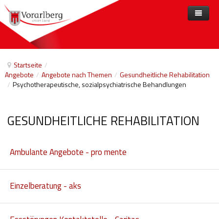
Home
Angebote
Startseite
/
Angebote
/
Angebote nach Themen
/
Gesundheitliche Rehabilitation
Anbieter
Angebote nach Themen
/
Psychotherapeutische, sozialpsychiatrische Behandlungen
Aktuelles
Angebote A-Z
Arbeit und Beschäftigung
Veranstaltungen
Barrierefreiheit
GESUNDHEITLICHE REHABILITATION
Beihilfen, finanzielle Unterstützungen
Ambulante Angebote - pro mente
Freizeit
Gesetze und Verordnungen
Einzelberatung - aks
Gesetzliche Vertretungen
Gesundheitliche Rehabilitation