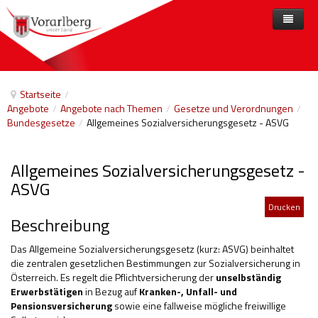
Home
Angebote
Startseite
/
Angebote
/
Angebote nach Themen
/
Gesetze und Verordnungen
/
Anbieter
Angebote nach Themen
Bundesgesetze
/
Allgemeines Sozialversicherungsgesetz - ASVG
Aktuelles
Angebote A-Z
Arbeit und Beschäftigung
Allgemeines Sozialversicherungsgesetz -
Veranstaltungen
Barrierefreiheit
ASVG
Beihilfen, finanzielle Unterstützungen
Drucken
Beschreibung
Freizeit
Das Allgemeine Sozialversicherungsgesetz (kurz: ASVG) beinhaltet
Gesetze und Verordnungen
die zentralen gesetzlichen Bestimmungen zur Sozialversicherung in
Österreich. Es regelt die Pflichtversicherung der
unselbständig
Gesetzliche Vertretungen
Erwerbstätigen
in Bezug auf
Kranken-, Unfall- und
Pensionsversicherung
sowie eine fallweise mögliche freiwillige
Gesundheitliche Rehabilitation