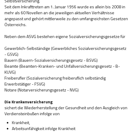
Selbstversicherung.
Seit dem Inkrafttreten am 1. Januar 1956 wurde es allein bis 2008 in
Hilfsmittel und Heilbehelfe
mehr als 60 Novellen an die jeweiligen aktuellen Verhältnisse
angepasst und gehört mittlerweile zu den umfangreichsten Gesetzen
Kindheit und Jugend
Österreichs.
Selbsthilfe und Selbstvertretung
Neben dem ASVG bestehen eigene Sozialversicherungsgesetze für
Pflege, Pflegende Angehörige
Gewerblich-Selbständige (Gewerbliches Sozialversicherungsgesetz
- GSVG)
Unterstützung, Beratung, Assistenz
Bauern (Bauern-Sozialversicherungsgesetz - BSVG)
Beamte (Beamten-Kranken- und Unfallversicherungsgesetz - B-
Wohnen
KUVG)
Freiberufler (Sozialversicherung freiberuflich selbständig
Erwerbstätiger - FSVG)
Notare (Notarversicherungsgesetz - NVG)
Die Krankenversicherung
sichert die Wiederherstellung der Gesundheit und den Ausgleich von
Verdiensteinbußen infolge von
Krankheit,
Arbeitsunfähigkeit infolge Krankheit