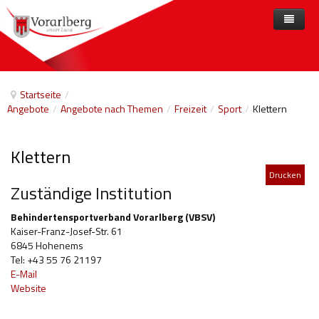
Home
Angebote
Startseite
/
Angebote
/
Angebote nach Themen
/
Freizeit
/
Sport
/
Klettern
Anbieter
Angebote nach Themen
Aktuelles
Angebote A-Z
Arbeit und Beschäftigung
Klettern
Veranstaltungen
Barrierefreiheit
Drucken
Zuständige Institution
Beihilfen, finanzielle Unterstützungen
Behindertensportverband Vorarlberg (VBSV)
Freizeit
Kaiser-Franz-Josef-Str. 61
6845 Hohenems
Gesetze und Verordnungen
Tel: +43 55 76 21197
E-Mail
Gesetzliche Vertretungen
Website
Gesundheitliche Rehabilitation