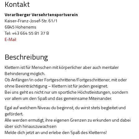
Kontakt
Hilfsmittel und Heilbehelfe
Vorarlberger Versehrtensportverein
Kaiser-Franz-Josef-Str. 61/1
Kindheit und Jugend
6845 Hohenems
Tel: +43 664 55 81 37 8
Selbsthilfe und Selbstvertretung
E-Mail
Pflege, Pflegende Angehörige
Beschreibung
Unterstützung, Beratung, Assistenz
Klettern ist für Menschen mit körperlicher aber auch mentaler
Wohnen
Behinderung möglich.
Ob Anfänger/in oder Fortgeschrittene/Fortgeschrittener, mit oder
ohne Beeinträchtigung – Klettern ist für jeden geeignet.
Bei uns geht es nicht nur um sportliche Höchstleistungen, sondern
vor allem um den Spaß und das gemeinsame Miteinander.
Egal auf welchem Niveau du beginnst, du wirst stets begleitet und
gefördert.
Alle werden ermutigt, ihre eigenen Grenzen zu erkunden und dabei
über sich hinauszuwachsen
Melde dich jetzt an und erlebe den Spaß des Kletterns!