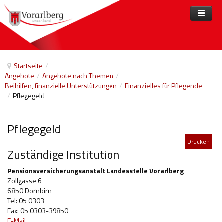
Home
Angebote
Startseite
/
Angebote
/
Angebote nach Themen
/
Anbieter
Angebote nach Themen
Beihilfen, finanzielle Unterstützungen
/
Finanzielles für Pflegende
/
Pflegegeld
Aktuelles
Angebote A-Z
Arbeit und Beschäftigung
Veranstaltungen
Barrierefreiheit
Pflegegeld
Beihilfen, finanzielle Unterstützungen
Drucken
Zuständige Institution
Freizeit
Pensionsversicherungsanstalt Landesstelle Vorarlberg
Gesetze und Verordnungen
Zollgasse 6
6850 Dornbirn
Gesetzliche Vertretungen
Tel: 05 0303
Fax: 05 0303-39850
Gesundheitliche Rehabilitation
E-Mail