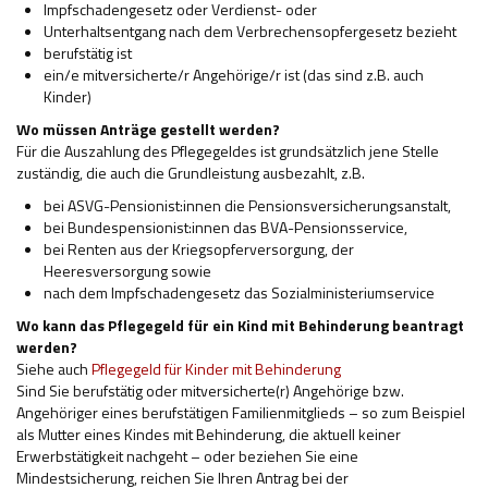
Impfschadengesetz oder Verdienst- oder
Unterhaltsentgang nach dem Verbrechensopfergesetz bezieht
berufstätig ist
ein/e mitversicherte/r Angehörige/r ist (das sind z.B. auch
Kinder)
Wo müssen Anträge gestellt werden?
Für die Auszahlung des Pflegegeldes ist grundsätzlich jene Stelle
zuständig, die auch die Grundleistung ausbezahlt, z.B.
bei ASVG-Pensionist:innen die Pensionsversicherungsanstalt,
bei Bundespensionist:innen das BVA-Pensionsservice,
bei Renten aus der Kriegsopferversorgung, der
Heeresversorgung sowie
nach dem Impfschadengesetz das Sozialministeriumservice
Wo kann das Pflegegeld für ein Kind mit Behinderung beantragt
werden?
Siehe auch
Pflegegeld für Kinder mit Behinderung
Sind Sie berufstätig oder mitversicherte(r) Angehörige bzw.
Angehöriger eines berufstätigen Familienmitglieds – so zum Beispiel
als Mutter eines Kindes mit Behinderung, die aktuell keiner
Erwerbstätigkeit nachgeht – oder beziehen Sie eine
Mindestsicherung, reichen Sie Ihren Antrag bei der