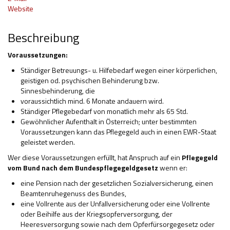
Website
Hilfsmittel und Heilbehelfe
Beschreibung
Kindheit und Jugend
Voraussetzungen:
Selbsthilfe und Selbstvertretung
Ständiger Betreuungs- u. Hilfebedarf wegen einer körperlichen,
Pflege, Pflegende Angehörige
geistigen od. psychischen Behinderung bzw.
Sinnesbehinderung, die
Unterstützung, Beratung, Assistenz
voraussichtlich mind. 6 Monate andauern wird.
Ständiger Pflegebedarf von monatlich mehr als 65 Std.
Wohnen
Gewöhnlicher Aufenthalt in Österreich; unter bestimmten
Voraussetzungen kann das Pflegegeld auch in einen EWR-Staat
geleistet werden.
Wer diese Voraussetzungen erfüllt, hat Anspruch auf ein
Pflegegeld
vom Bund nach dem Bundespflegegeldgesetz
wenn er:
eine Pension nach der gesetzlichen Sozialversicherung, einen
Beamtenruhegenuss des Bundes,
eine Vollrente aus der Unfallversicherung oder eine Vollrente
oder Beihilfe aus der Kriegsopferversorgung, der
Heeresversorgung sowie nach dem Opferfürsorgegesetz oder