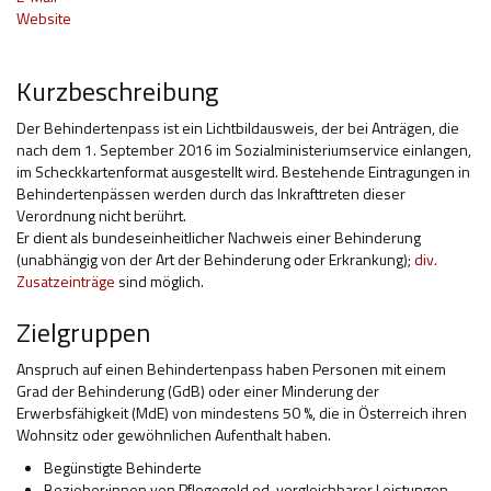
Website
Hilfsmittel und Heilbehelfe
Kindheit und Jugend
Kurzbeschreibung
Selbsthilfe und Selbstvertretung
Der Behindertenpass ist ein Lichtbildausweis, der bei Anträgen, die
nach dem 1. September 2016 im Sozialministeriumservice einlangen,
Pflege, Pflegende Angehörige
im Scheckkartenformat ausgestellt wird. Bestehende Eintragungen in
Behindertenpässen werden durch das Inkrafttreten dieser
Unterstützung, Beratung, Assistenz
Verordnung nicht berührt.
Er dient als bundeseinheitlicher Nachweis einer Behinderung
Wohnen
(unabhängig von der Art der Behinderung oder Erkrankung);
div.
Zusatzeinträge
sind möglich.
Zielgruppen
Anspruch auf einen Behindertenpass haben Personen mit einem
Grad der Behinderung (GdB) oder einer Minderung der
Erwerbsfähigkeit (MdE) von mindestens 50 %, die in Österreich ihren
Wohnsitz oder gewöhnlichen Aufenthalt haben.
Begünstigte Behinderte
Bezieher:innen von Pflegegeld od. vergleichbarer Leistungen