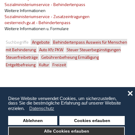
Sozialministeriumservice - Behindertenpass
Weitere Informationen
Sozialministeriumservice - Zusatzeintragungen
oesterreich.gv.at - Behindertenpass
Weitere Informationen u. Formulare
Suchbegriffe
Angebote
Behindertenpass Ausweis für Menschen
mit Behinderung
Auto Kfz PKW
Steuer Steuerbegünstigungen
Steuerfreibeträge
Gebührenbefreiung Ermäßigung
Entgeltbefreiung
Kultur
Freizeit
❌
Diese Website verwendet Cookies, um sicherzustellen,
dass Sie die bestmögliche Erfahrung auf unserer Website
erzielen.
Datenschutz
Ablehnen
Cookies erlauben
Copyright © 2026 Behinderung Vorarlberg | Webagentur: EDBS
Alle Cookies erlauben