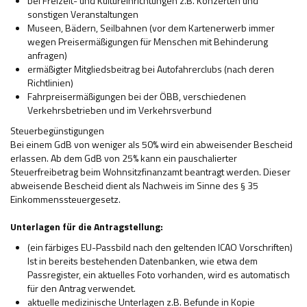
bei Freizeit- und Kultureinrichtungen z.B. Konzerten und
sonstigen Veranstaltungen
Museen, Bädern, Seilbahnen (vor dem Kartenerwerb immer
wegen Preisermäßigungen für Menschen mit Behinderung
anfragen)
ermäßigter Mitgliedsbeitrag bei Autofahrerclubs (nach deren
Richtlinien)
Fahrpreisermäßigungen bei der ÖBB, verschiedenen
Verkehrsbetrieben und im Verkehrsverbund
Steuerbegünstigungen
Bei einem GdB von weniger als 50% wird ein abweisender Bescheid
erlassen. Ab dem GdB von 25% kann ein pauschalierter
Steuerfreibetrag beim Wohnsitzfinanzamt beantragt werden. Dieser
abweisende Bescheid dient als Nachweis im Sinne des § 35
Einkommenssteuergesetz.
Unterlagen für die Antragstellung:
(ein färbiges EU-Passbild nach den geltenden ICAO Vorschriften)
Ist in bereits bestehenden Datenbanken, wie etwa dem
Passregister, ein aktuelles Foto vorhanden, wird es automatisch
für den Antrag verwendet.
aktuelle medizinische Unterlagen z.B. Befunde in Kopie