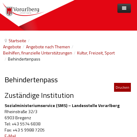
Home
Angebote
Startseite
/
Angebote
/
Angebote nach Themen
/
Anbieter
Angebote nach Themen
Beihilfen, finanzielle Unterstützungen
/
Kultur, Freizeit, Sport
/
Behindertenpass
Aktuelles
Angebote A-Z
Arbeit und Beschäftigung
Veranstaltungen
Barrierefreiheit
Behindertenpass
Beihilfen, finanzielle Unterstützungen
Drucken
Zuständige Institution
Freizeit
Sozialministeriumservice (SMS) – Landesstelle Vorarlberg
Gesetze und Verordnungen
Rheinstraße 32/3
6903 Bregenz
Gesetzliche Vertretungen
Tel: +43 5574 6838
Fax: +43 5 9988 7205
Gesundheitliche Rehabilitation
E-Mail