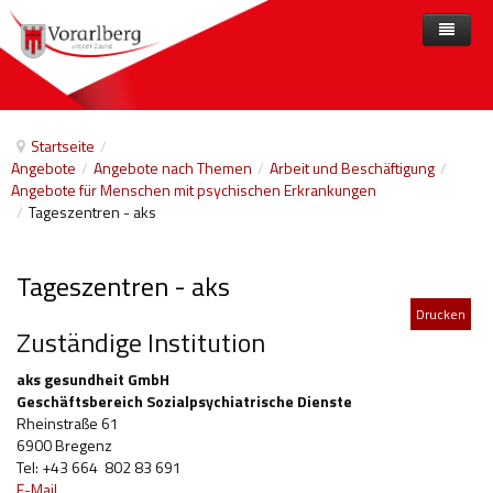
Home
Angebote
Startseite
/
Angebote
/
Angebote nach Themen
/
Arbeit und Beschäftigung
/
Anbieter
Angebote nach Themen
Angebote für Menschen mit psychischen Erkrankungen
/
Tageszentren - aks
Aktuelles
Angebote A-Z
Arbeit und Beschäftigung
Veranstaltungen
Barrierefreiheit
Tageszentren - aks
Beihilfen, finanzielle Unterstützungen
Drucken
Zuständige Institution
Freizeit
aks gesundheit GmbH
Gesetze und Verordnungen
Geschäftsbereich Sozialpsychiatrische Dienste
Rheinstraße 61
Gesetzliche Vertretungen
6900 Bregenz
Tel: +43 664 802 83 691
Gesundheitliche Rehabilitation
E-Mail