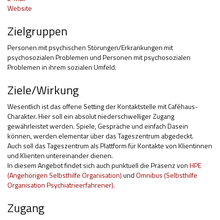
Website
Hilfsmittel und Heilbehelfe
Zielgruppen
Kindheit und Jugend
Personen mit psychischen Störungen/Erkrankungen mit
Selbsthilfe und Selbstvertretung
psychosozialen Problemen und Personen mit psychosozialen
Problemen in ihrem sozialen Umfeld.
Pflege, Pflegende Angehörige
Ziele/Wirkung
Unterstützung, Beratung, Assistenz
Wesentlich ist das offene Setting der Kontaktstelle mit Caféhaus-
Wohnen
Charakter. Hier soll ein absolut niederschwelliger Zugang
gewährleistet werden. Spiele, Gespräche und einfach Dasein
können, werden elementar über das Tageszentrum abgedeckt.
Auch soll das Tageszentrum als Plattform für Kontakte von Klientinnen
und Klienten untereinander dienen.
In diesem Angebot findet sich auch punktuell die Präsenz von
HPE
(Angehörigen Selbsthilfe Organisation)
und
Omnibus (Selbsthilfe
Organisation Psychiatrieerfahrener)
.
Zugang