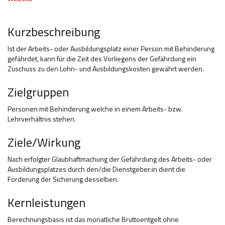
Hilfsmittel und Heilbehelfe
Kurzbeschreibung
Kindheit und Jugend
Ist der Arbeits- oder Ausbildungsplatz einer Person mit Behinderung
Selbsthilfe und Selbstvertretung
gefährdet, kann für die Zeit des Vorliegens der Gefährdung ein
Zuschuss zu den Lohn- und Ausbildungskosten gewährt werden.
Pflege, Pflegende Angehörige
Zielgruppen
Unterstützung, Beratung, Assistenz
Personen mit Behinderung welche in einem Arbeits- bzw.
Wohnen
Lehrverhältnis stehen.
Ziele/Wirkung
Nach erfolgter Glaubhaftmachung der Gefährdung des Arbeits- oder
Ausbildungsplatzes durch den/die Dienstgeber:in dient die
Förderung der Sicherung desselben.
Kernleistungen
Berechnungsbasis ist das monatliche Bruttoentgelt ohne