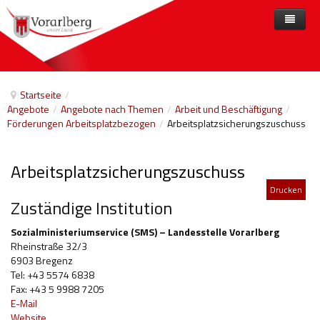
Home
Angebote
Startseite
/
Angebote
/
Angebote nach Themen
/
Arbeit und Beschäftigung
/
Anbieter
Angebote nach Themen
Förderungen Arbeitsplatzbezogen
/
Arbeitsplatzsicherungszuschuss
Aktuelles
Angebote A-Z
Arbeit und Beschäftigung
Arbeitsplatzsicherungszuschuss
Veranstaltungen
Barrierefreiheit
Drucken
Beihilfen, finanzielle Unterstützungen
Zuständige Institution
Freizeit
Sozialministeriumservice (SMS) – Landesstelle Vorarlberg
Rheinstraße 32/3
Gesetze und Verordnungen
6903 Bregenz
Tel: +43 5574 6838
Gesetzliche Vertretungen
Fax: +43 5 9988 7205
E-Mail
Gesundheitliche Rehabilitation
Website