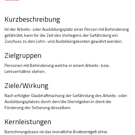
Hilfsmittel und Heilbehelfe
Kurzbeschreibung
Kindheit und Jugend
Ist der Arbeits- oder Ausbildungsplatz einer Person mit Behinderung
Selbsthilfe und Selbstvertretung
gefährdet, kann für die Zeit des Vorliegens der Gefährdung ein
Zuschuss zu den Lohn- und Ausbildungskosten gewährt werden.
Pflege, Pflegende Angehörige
Zielgruppen
Unterstützung, Beratung, Assistenz
Personen mit Behinderung welche in einem Arbeits- bzw.
Wohnen
Lehrverhältnis stehen.
Ziele/Wirkung
Nach erfolgter Glaubhaftmachung der Gefährdung des Arbeits- oder
Ausbildungsplatzes durch den/die Dienstgeber:in dient die
Förderung der Sicherung desselben.
Kernleistungen
Berechnungsbasis ist das monatliche Bruttoentgelt ohne