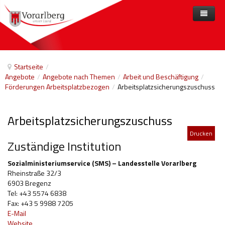
Home
Angebote
Startseite
/
Angebote
/
Angebote nach Themen
/
Arbeit und Beschäftigung
/
Anbieter
Angebote nach Themen
Förderungen Arbeitsplatzbezogen
/
Arbeitsplatzsicherungszuschuss
Aktuelles
Angebote A-Z
Arbeit und Beschäftigung
Arbeitsplatzsicherungszuschuss
Veranstaltungen
Barrierefreiheit
Drucken
Beihilfen, finanzielle Unterstützungen
Zuständige Institution
Freizeit
Sozialministeriumservice (SMS) – Landesstelle Vorarlberg
Rheinstraße 32/3
Gesetze und Verordnungen
6903 Bregenz
Tel: +43 5574 6838
Gesetzliche Vertretungen
Fax: +43 5 9988 7205
E-Mail
Gesundheitliche Rehabilitation
Website