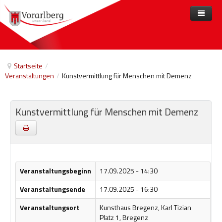
Home
Angebote
Startseite
/
Veranstaltungen
/
Kunstvermittlung für Menschen mit Demenz
Anbieter
Angebote nach Themen
Aktuelles
Angebote A-Z
Arbeit und Beschäftigung
Kunstvermittlung für Menschen mit Demenz
Veranstaltungen
Barrierefreiheit
Beihilfen, finanzielle Unterstützungen
Freizeit
Veranstaltungsbeginn
17.09.2025 - 14:30
Gesetze und Verordnungen
Veranstaltungsende
17.09.2025 - 16:30
Gesetzliche Vertretungen
Veranstaltungsort
Kunsthaus Bregenz, Karl Tizian
Gesundheitliche Rehabilitation
Platz 1, Bregenz