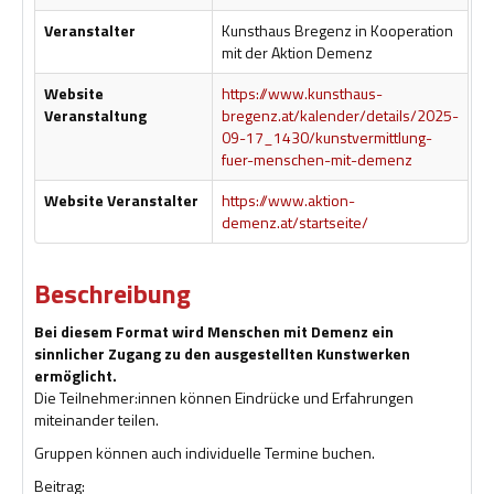
Hilfsmittel und Heilbehelfe
Veranstalter
Kunsthaus Bregenz in Kooperation
mit der Aktion Demenz
Kindheit und Jugend
Website
https://www.kunsthaus-
Veranstaltung
bregenz.at/kalender/details/2025-
Selbsthilfe und Selbstvertretung
09-17_1430/kunstvermittlung-
fuer-menschen-mit-demenz
Pflege, Pflegende Angehörige
Website Veranstalter
https://www.aktion-
Unterstützung, Beratung, Assistenz
demenz.at/startseite/
Wohnen
Beschreibung
Bei diesem Format wird Menschen mit Demenz ein
sinnlicher Zugang zu den ausgestellten Kunstwerken
ermöglicht.
Die Teilnehmer:innen können Eindrücke und Erfahrungen
miteinander teilen.
Gruppen können auch individuelle Termine buchen.
Beitrag: