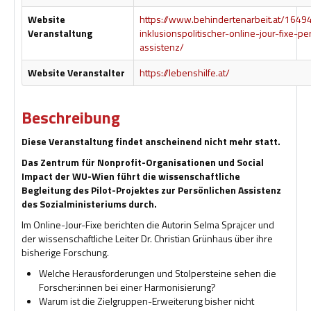
Hilfsmittel und Heilbehelfe
Website
https://www.behindertenarbeit.at/16494
Veranstaltung
inklusionspolitischer-online-jour-fixe-p
Kindheit und Jugend
assistenz/
Website Veranstalter
https://lebenshilfe.at/
Selbsthilfe und Selbstvertretung
Pflege, Pflegende Angehörige
Beschreibung
Unterstützung, Beratung, Assistenz
Diese Veranstaltung findet anscheinend nicht mehr statt.
Wohnen
Das Zentrum für Nonprofit-Organisationen und Social
Impact der WU-Wien führt die wissenschaftliche
Begleitung des Pilot-Projektes zur Persönlichen Assistenz
des Sozialministeriums durch.
Im Online-Jour-Fixe berichten die Autorin Selma Sprajcer und
der wissenschaftliche Leiter Dr. Christian Grünhaus über ihre
bisherige Forschung.
Welche Herausforderungen und Stolpersteine sehen die
Forscher:innen bei einer Harmonisierung?
Warum ist die Zielgruppen-Erweiterung bisher nicht