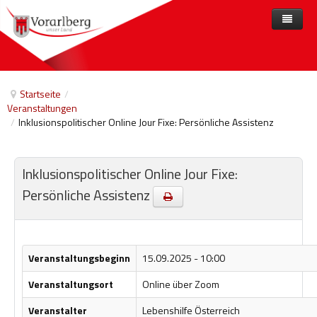
Home
Angebote
Startseite
/
Veranstaltungen
Anbieter
Angebote nach Themen
/
Inklusionspolitischer Online Jour Fixe: Persönliche Assistenz
Aktuelles
Angebote A-Z
Arbeit und Beschäftigung
Veranstaltungen
Barrierefreiheit
Inklusionspolitischer Online Jour Fixe:
Persönliche Assistenz
Beihilfen, finanzielle Unterstützungen
Freizeit
Gesetze und Verordnungen
Veranstaltungsbeginn
15.09.2025 - 10:00
Gesetzliche Vertretungen
Veranstaltungsort
Online über Zoom
Gesundheitliche Rehabilitation
Veranstalter
Lebenshilfe Österreich