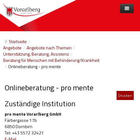
Home
Angebote
Startseite
/
Angebote
/
Angebote nach Themen
/
Anbieter
Angebote nach Themen
Unterstützung, Beratung, Assistenz
/
Beratung für Menschen mit Behinderung/Krankheit
Aktuelles
Angebote A-Z
Arbeit und Beschäftigung
/
Onlineberatung - pro mente
Veranstaltungen
Barrierefreiheit
Onlineberatung - pro mente
Beihilfen, finanzielle Unterstützungen
Drucken
Freizeit
Zuständige Institution
Gesetze und Verordnungen
pro mente Vorarlberg GmbH
Färbergasse 17b
Gesetzliche Vertretungen
6850 Dornbirn
Tel: +43 5572 32421
Gesundheitliche Rehabilitation
E-Mail