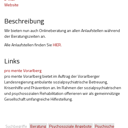
Website
Hilfsmittel und Heilbehelfe
Beschreibung
Kindheit und Jugend
Wir bieten nun auch Onlineberatung an allen Anlaufstellen während
Selbsthilfe und Selbstvertretung
der Beratungszeiten an.
Pflege, Pflegende Angehörige
Alle Anlaufstellen finden Sie
HIER.
Unterstützung, Beratung, Assistenz
Links
Wohnen
pro mente Vorarlberg
pro mente Vorarlberg bietet im Auftrag der Vorarlberger
Landesregierung ambulante sozialpsychiatrische Betreuung,
Krisenhilfe und Prävention an. Im Rahmen der sozialpsychiatrischen
und psychosozialen Rehabilitation offerieren wir als gemeinnützige
Gesellschaft umfangreiche Hilfestellung.
Suchbegriffe
Beratung
Psychosoziale Angebote
Psychische