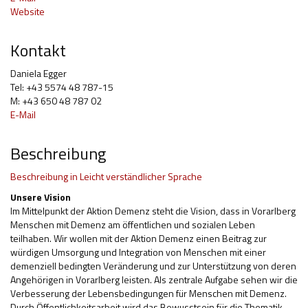
Website
Hilfsmittel und Heilbehelfe
Kontakt
Kindheit und Jugend
Daniela Egger
Selbsthilfe und Selbstvertretung
Tel: +43 5574 48 787-15
M: +43 650 48 787 02
Pflege, Pflegende Angehörige
E-Mail
Unterstützung, Beratung, Assistenz
Beschreibung
Wohnen
Beschreibung in Leicht verständlicher Sprache
Unsere Vision
Im Mittelpunkt der Aktion Demenz steht die Vision, dass in Vorarlberg
Menschen mit Demenz am öffentlichen und sozialen Leben
teilhaben. Wir wollen mit der Aktion Demenz einen Beitrag zur
würdigen Umsorgung und Integration von Menschen mit einer
demenziell bedingten Veränderung und zur Unterstützung von deren
Angehörigen in Vorarlberg leisten. Als zentrale Aufgabe sehen wir die
Verbesserung der Lebensbedingungen für Menschen mit Demenz.
Durch Öffentlichkeitsarbeit wird das Bewusstsein für die Thematik