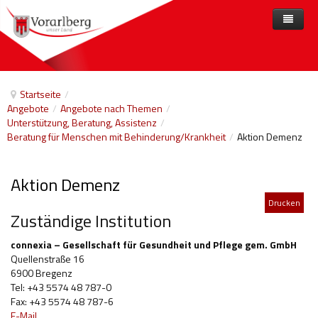
Home
Angebote
Startseite
/
Angebote
/
Angebote nach Themen
/
Anbieter
Angebote nach Themen
Unterstützung, Beratung, Assistenz
/
Beratung für Menschen mit Behinderung/Krankheit
/
Aktion Demenz
Aktuelles
Angebote A-Z
Arbeit und Beschäftigung
Veranstaltungen
Barrierefreiheit
Aktion Demenz
Beihilfen, finanzielle Unterstützungen
Drucken
Zuständige Institution
Freizeit
connexia – Gesellschaft für Gesundheit und Pflege gem. GmbH
Gesetze und Verordnungen
Quellenstraße 16
6900 Bregenz
Gesetzliche Vertretungen
Tel: +43 5574 48 787-0
Fax: +43 5574 48 787-6
Gesundheitliche Rehabilitation
E-Mail