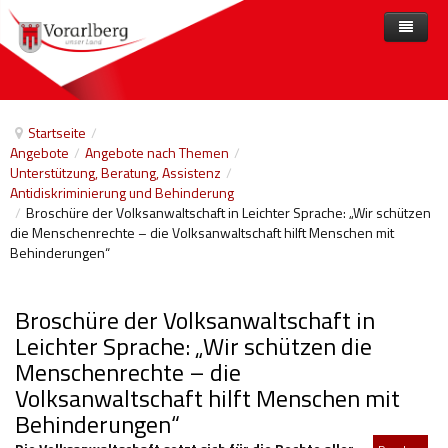
Home
Angebote
Startseite
/
Angebote
/
Angebote nach Themen
/
Anbieter
Angebote nach Themen
Unterstützung, Beratung, Assistenz
/
Antidiskriminierung und Behinderung
Aktuelles
Angebote A-Z
Arbeit und Beschäftigung
/
Broschüre der Volksanwaltschaft in Leichter Sprache: „Wir schützen
die Menschenrechte – die Volksanwaltschaft hilft Menschen mit
Veranstaltungen
Barrierefreiheit
Behinderungen“
Beihilfen, finanzielle Unterstützungen
Broschüre der Volksanwaltschaft in
Freizeit
Leichter Sprache: „Wir schützen die
Gesetze und Verordnungen
Menschenrechte – die
Volksanwaltschaft hilft Menschen mit
Gesetzliche Vertretungen
Behinderungen“
Gesundheitliche Rehabilitation