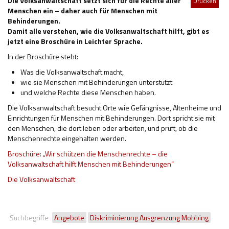
Die Volksanwaltschaft setzt sich für die Rechte aller
Drucken
Menschen ein – daher auch für Menschen mit
Hilfsmittel und Heilbehelfe
Behinderungen.
Damit alle verstehen, wie die Volksanwaltschaft hilft, gibt es
Kindheit und Jugend
jetzt eine Broschüre in Leichter Sprache.
Selbsthilfe und Selbstvertretung
In der Broschüre steht:
Was die Volksanwaltschaft macht,
Pflege, Pflegende Angehörige
wie sie Menschen mit Behinderungen unterstützt
und welche Rechte diese Menschen haben.
Unterstützung, Beratung, Assistenz
Die Volksanwaltschaft besucht Orte wie Gefängnisse, Altenheime und
Wohnen
Einrichtungen für Menschen mit Behinderungen. Dort spricht sie mit
den Menschen, die dort leben oder arbeiten, und prüft, ob die
Menschenrechte eingehalten werden.
Broschüre: „Wir schützen die Menschenrechte – die
Volksanwaltschaft hilft Menschen mit Behinderungen“
Die Volksanwaltschaft
Suchbegriffe
Angebote
Diskriminierung Ausgrenzung Mobbing