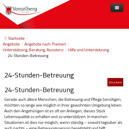
Home
Angebote
Startseite
/
Angebote
/
Angebote nach Themen
/
Anbieter
Angebote nach Themen
Unterstützung, Beratung, Assistenz
/
Hilfe und Unterstützung
/
24-Stunden-Betreuung
Aktuelles
Angebote A-Z
Arbeit und Beschäftigung
Veranstaltungen
Barrierefreiheit
24-Stunden-Betreuung
Beihilfen, finanzielle Unterstützungen
Drucken
24-Stunden-Betreuung
Freizeit
Gerade auch ältere Menschen, die Betreuung und Pflege benötigen,
Gesetze und Verordnungen
möchten so lange wie möglich in ihrer gewohnten Umgebung leben.
Auch den Angehörigen ist es oft ein Anliegen, dieses Stück
Gesetzliche Vertretungen
Lebensqualität zu erhalten und zu unterstützen. In manchen
Situationen ist dies nur möglich, wenn ständig – sowohl tagsüber als
Gesundheitliche Rehabilitation
auch nachts – eine Betreuungsperson bereitsteht und hilft.