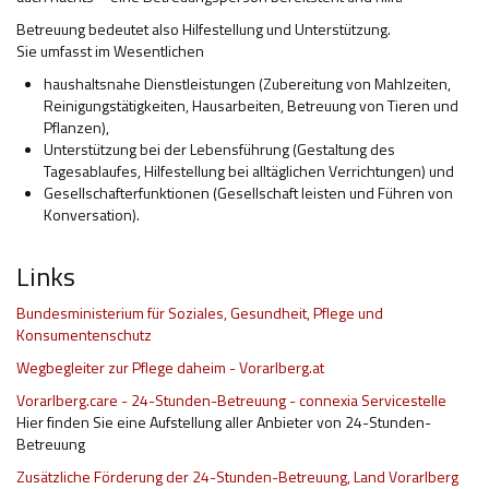
Betreuung bedeutet also Hilfestellung und Unterstützung.
Hilfsmittel und Heilbehelfe
Sie umfasst im Wesentlichen
Kindheit und Jugend
haushaltsnahe Dienstleistungen (Zubereitung von Mahlzeiten,
Reinigungstätigkeiten, Hausarbeiten, Betreuung von Tieren und
Selbsthilfe und Selbstvertretung
Pflanzen),
Unterstützung bei der Lebensführung (Gestaltung des
Pflege, Pflegende Angehörige
Tagesablaufes, Hilfestellung bei alltäglichen Verrichtungen) und
Gesellschafterfunktionen (Gesellschaft leisten und Führen von
Unterstützung, Beratung, Assistenz
Konversation).
Wohnen
Links
Bundesministerium für Soziales, Gesundheit, Pflege und
Konsumentenschutz
Wegbegleiter zur Pflege daheim - Vorarlberg.at
Vorarlberg.care - 24-Stunden-Betreuung - connexia Servicestelle
Hier finden Sie eine Aufstellung aller Anbieter von 24-Stunden-
Betreuung
Zusätzliche Förderung der 24-Stunden-Betreuung, Land Vorarlberg