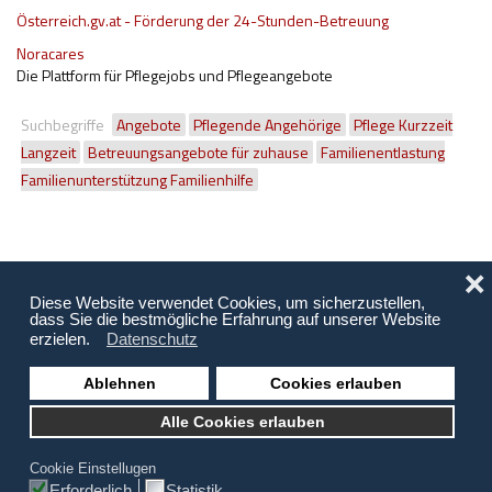
Österreich.gv.at - Förderung der 24-Stunden-Betreuung
Noracares
Die Plattform für Pflegejobs und Pflegeangebote
Suchbegriffe
Angebote
Pflegende Angehörige
Pflege Kurzzeit
Langzeit
Betreuungsangebote für zuhause
Familienentlastung
Familienunterstützung Familienhilfe
❌
Diese Website verwendet Cookies, um sicherzustellen,
dass Sie die bestmögliche Erfahrung auf unserer Website
erzielen.
Datenschutz
Ablehnen
Cookies erlauben
Copyright © 2026 Behinderung Vorarlberg | Webagentur: EDBS
Alle Cookies erlauben
Links
Newsletterarchiv
Newsletter-Anmeldung
Kontakt
Impressum
Datenschutz
Sitemap
Cookie Einstellugen
Erforderlich
Statistik