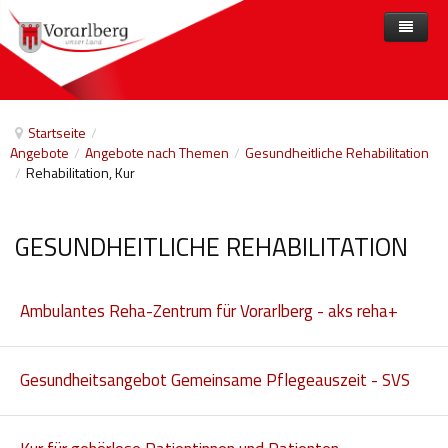
Home
Angebote
Startseite
/
Angebote
/
Angebote nach Themen
/
Gesundheitliche Rehabilitation
Anbieter
Angebote nach Themen
/
Rehabilitation, Kur
Aktuelles
Angebote A-Z
Arbeit und Beschäftigung
Veranstaltungen
Barrierefreiheit
GESUNDHEITLICHE REHABILITATION
Beihilfen, finanzielle Unterstützungen
Ambulantes Reha-Zentrum für Vorarlberg - aks reha+
Freizeit
Gesetze und Verordnungen
Gesundheitsangebot Gemeinsame Pflegeauszeit - SVS
Gesetzliche Vertretungen
Gesundheitliche Rehabilitation