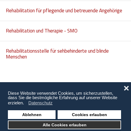
Rehabilitation für pflegende und betreuende Angehörige
Rehabilitation und Therapie - SMO
Rehabilitationsstelle für sehbehinderte und blinde
Menschen
❌
Diese Website verwendet Cookies, um sicherzustellen,
dass Sie die bestmögliche Erfahrung auf unserer Website
erzielen.
Datenschutz
Ablehnen
Cookies erlauben
Copyright © 2026 Behinderung Vorarlberg | Webagentur: EDBS
Alle Cookies erlauben