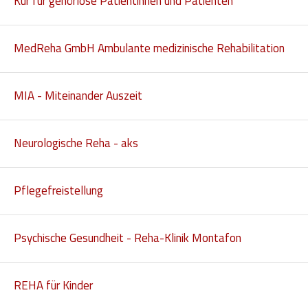
Kur für gehörlose Patientinnen und Patienten
Hilfsmittel und Heilbehelfe
Kindheit und Jugend
MedReha GmbH Ambulante medizinische Rehabilitation
Selbsthilfe und Selbstvertretung
MIA - Miteinander Auszeit
Pflege, Pflegende Angehörige
Unterstützung, Beratung, Assistenz
Neurologische Reha - aks
Wohnen
Pflegefreistellung
Psychische Gesundheit - Reha-Klinik Montafon
REHA für Kinder