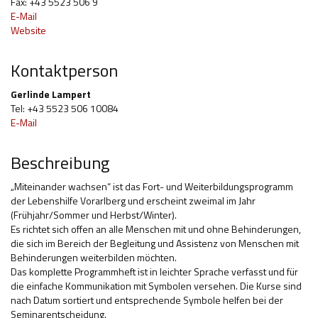
Fax: +43 5523 506 9
E-Mail
Hilfsmittel und Heilbehelfe
Website
Kindheit und Jugend
Kontaktperson
Selbsthilfe und Selbstvertretung
Gerlinde Lampert
Pflege, Pflegende Angehörige
Tel: +43 5523 506 10084
E-Mail
Unterstützung, Beratung, Assistenz
Beschreibung
Wohnen
„Miteinander wachsen“ ist das Fort- und Weiterbildungsprogramm
der Lebenshilfe Vorarlberg und erscheint zweimal im Jahr
(Frühjahr/Sommer und Herbst/Winter).
Es richtet sich offen an alle Menschen mit und ohne Behinderungen,
die sich im Bereich der Begleitung und Assistenz von Menschen mit
Behinderungen weiterbilden möchten.
Das komplette Programmheft ist in leichter Sprache verfasst und für
die einfache Kommunikation mit Symbolen versehen. Die Kurse sind
nach Datum sortiert und entsprechende Symbole helfen bei der
Seminarentscheidung.