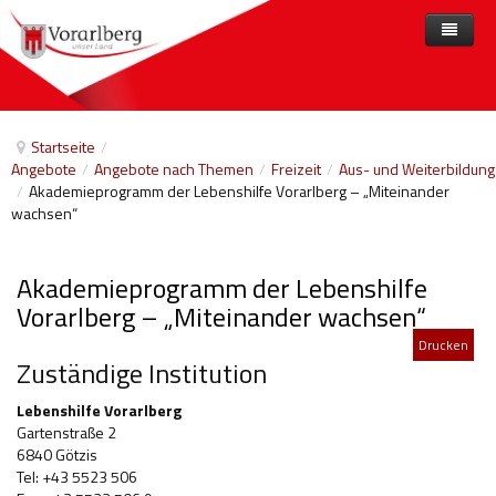
Home
Angebote
Startseite
/
Angebote
/
Angebote nach Themen
/
Freizeit
/
Aus- und Weiterbildung
Anbieter
Angebote nach Themen
/
Akademieprogramm der Lebenshilfe Vorarlberg – „Miteinander
wachsen“
Aktuelles
Angebote A-Z
Arbeit und Beschäftigung
Veranstaltungen
Barrierefreiheit
Akademieprogramm der Lebenshilfe
Beihilfen, finanzielle Unterstützungen
Vorarlberg – „Miteinander wachsen“
Drucken
Freizeit
Zuständige Institution
Gesetze und Verordnungen
Lebenshilfe Vorarlberg
Gartenstraße 2
Gesetzliche Vertretungen
6840 Götzis
Tel: +43 5523 506
Gesundheitliche Rehabilitation