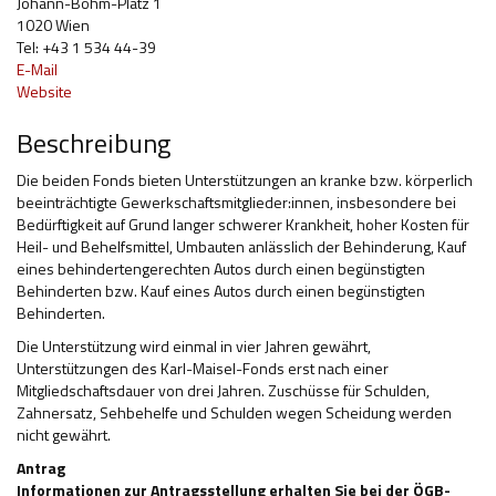
Johann-Böhm-Platz 1
1020 Wien
Hilfsmittel und Heilbehelfe
Tel: +43 1 534 44-39
E-Mail
Kindheit und Jugend
Website
Selbsthilfe und Selbstvertretung
Beschreibung
Pflege, Pflegende Angehörige
Die beiden Fonds bieten Unterstützungen an kranke bzw. körperlich
beeinträchtigte Gewerkschaftsmitglieder:innen, insbesondere bei
Unterstützung, Beratung, Assistenz
Bedürftigkeit auf Grund langer schwerer Krankheit, hoher Kosten für
Heil- und Behelfsmittel, Umbauten anlässlich der Behinderung, Kauf
Wohnen
eines behindertengerechten Autos durch einen begünstigten
Behinderten bzw. Kauf eines Autos durch einen begünstigten
Behinderten.
Die Unterstützung wird einmal in vier Jahren gewährt,
Unterstützungen des Karl-Maisel-Fonds erst nach einer
Mitgliedschaftsdauer von drei Jahren. Zuschüsse für Schulden,
Zahnersatz, Sehbehelfe und Schulden wegen Scheidung werden
nicht gewährt.
Antrag
Informationen zur Antragsstellung erhalten Sie bei der ÖGB-