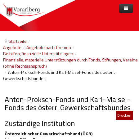
Home
Angebote
Startseite
/
Angebote
/
Angebote nach Themen
/
Anbieter
Angebote nach Themen
Beihilfen, finanzielle Unterstützungen
/
Finanzielle, materielle Unterstützungen durch Fonds, Stiftungen, Vereine
Aktuelles
Angebote A-Z
Arbeit und Beschäftigung
(ohne Rechtsanspruch)
/
Anton-Proksch-Fonds und Karl-Maisel-Fonds des österr.
Veranstaltungen
Barrierefreiheit
Gewerkschaftsbundes
Beihilfen, finanzielle Unterstützungen
Anton-Proksch-Fonds und Karl-Maisel-
Freizeit
Fonds des österr. Gewerkschaftsbundes
Gesetze und Verordnungen
Drucken
Zuständige Institution
Gesetzliche Vertretungen
Österreichischer Gewerkschaftsbund (ÖGB)
Gesundheitliche Rehabilitation